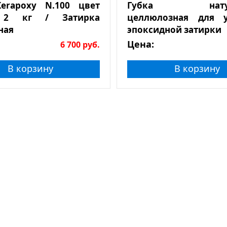
erapoxy N.100 цвет
Губка натура
 2 кг / Затирка
целлюлозная для у
ная
эпоксидной затирки
Цена:
6 700
руб.
В корзину
В корзину