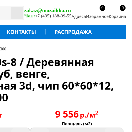
0
0
zakaz@mozaikka.ru
Чат:
+7 (495) 188-09-55
Адреса
Избранное
Корзина
КОНТАКТЫ
РАСПРОДАЖА
*300
s-8 / Деревянная
б, венге,
я 3d, чип 60*60*12,
00
9 556
2
т
р./м
Площадь (м2)