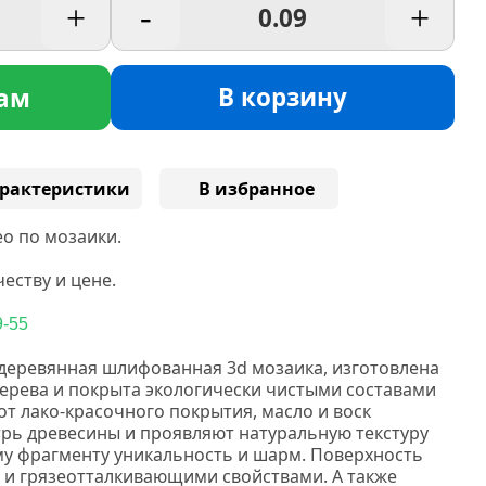
+
-
+
В корзину
ам
рактеристики
В избранное
о по мозаики.
еству и цене.
9-55
 деревянная шлифованная 3d
мозаика, изготовлена
дерева и покрыта экологически чистыми составами
от лако-красочного покрытия, масло и воск
трь древесины и проявляют натуральную текстуру
ому фрагменту уникальность и шарм.
Поверхность
и грязеотталкивающими свойствами. А также