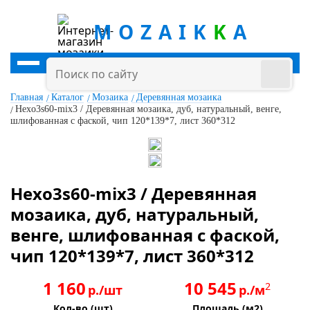
MOZAIK
K
A
Главная
Каталог
Мозаика
Деревянная мозаика
Hexo3s60-mix3 / Деревянная мозаика, дуб, натуральный, венге,
шлифованная с фаской, чип 120*139*7, лист 360*312
Hexo3s60-mix3 / Деревянная
мозаика, дуб, натуральный,
венге, шлифованная с фаской,
чип 120*139*7, лист 360*312
1 160
10 545
2
р./шт
р./м
Кол-во (шт)
Площадь (м2)