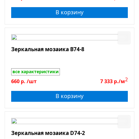
Оникс
Галька
В корзину
Травертин
Мрамор
Сланец
Зеркальная мозаика B74-8
Боттичино
Крема Марфил
Поверхность
Emperador Light
все характеристики
Emperador Dark
2
660
р.
/шт
7 333
р./м
Глянцевая
Dolomiti Bianco
Зеркальная
В корзину
Лощеная
Матовая
Полированная
Противоскользящая
Зеркальная мозаика D74-2