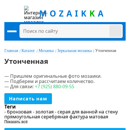
MOZAIK
K
A
Главная
Каталог
Мозаика
Зеркальная мозаика
Утонченная
Утонченная
— Пришлем оригинальные фото мозаики.
— Подберем и рассчитаем количество.
— Для связи:
+7
(925
) 880-09-55
Цена
Написать нам
руб.
-
руб.
Теги
- бронзовая
- золотая
- серая
для ванной
на стену
прямоугольная
серебряная
фактура матовая
Цвет
Показать всё