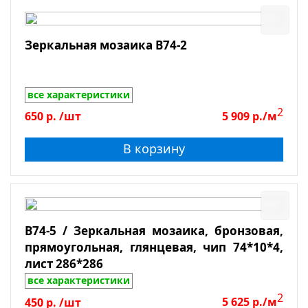
Зеркало
Сиреневый
Форма чипа
Стекло-камень
Коричневый
Зеркальная мозаика B74-2
Дерево
Бронзовый
Размер чипа
Оникс
Розовый
Металл
все характеристики
Применение
Малахитовый
2
650
р.
/шт
5 909
р./м
Однотонный
Бассейны
В корзину
Хамам, сауны
Ванная
Душевая
На пол
B74-5 / Зеркальная мозаика, бронзовая,
На стены, колоны
прямоугольная, глянцевая, чип 74*10*4,
Кухня
лист 286*286
Тип камня
Столешницы
все характеристики
2
Для улицы
450
р.
/шт
5 625
р./м