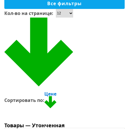
Белый
Все фильтры
Бежевый
Кол-во на странице:
Синий
Голубой
Серый
Бирюзовый
Перламутровый
Материал
Зеленый
Золотой
Стекло
Светло-серый
Керамика
Черный
Цене
Стекломасса
Красный
Сортировать по:
Камень
Желтый
Керамогранит
Оранжевый
Ракушка
Товары — Утонченная
Фиолетовый