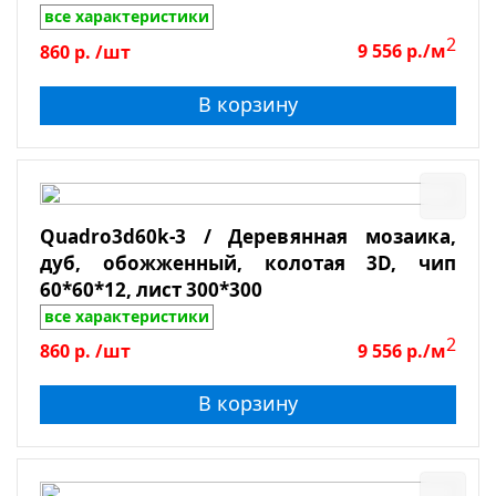
Галька
все характеристики
Травертин
2
860
р.
/шт
9 556
р./м
Мрамор
В корзину
Сланец
Боттичино
Крема Марфил
Поверхность
Emperador Light
Quadro3d60k-3 / Деревянная мозаика,
Emperador Dark
Глянцевая
дуб, обожженный, колотая 3D, чип
Dolomiti Bianco
60*60*12, лист 300*300
Зеркальная
все характеристики
Лощеная
2
860
р.
/шт
9 556
р./м
Матовая
Полированная
В корзину
Противоскользящая