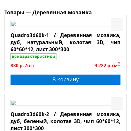
Форма чипа
Стекло-камень
Коричневый
Дерево
Товары — Деревянная мозаика
Бронзовый
Размер чипа
Оникс
Розовый
Металл
Применение
Малахитовый
Quadro3d60k-1 / Деревянная мозаика,
дуб, натуральный, колотая 3D, чип
Однотонный
Бассейны
60*60*12, лист 300*300
Хамам, сауны
все характеристики
Ванная
2
830
р.
/шт
9 222
р./м
Душевая
В корзину
На пол
На стены, колоны
Кухня
Тип камня
Столешницы
Quadro3d60k-2 / Деревянная мозаика,
Для улицы
дуб, беленый, колотая 3D, чип 60*60*12,
Оникс
лист 300*300