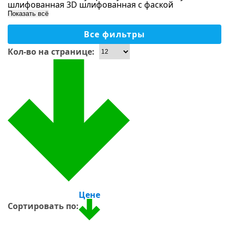
Бежевый
шлифованная 3D
шлифованная с фаской
Показать всё
Синий
Голубой
Все фильтры
Серый
Кол-во на странице:
Бирюзовый
Перламутровый
Материал
Зеленый
Золотой
Стекло
Светло-серый
Керамика
Черный
Стекломасса
Красный
Камень
Желтый
Керамогранит
Оранжевый
Цене
Ракушка
Сортировать по:
Фиолетовый
Зеркало
Сиреневый