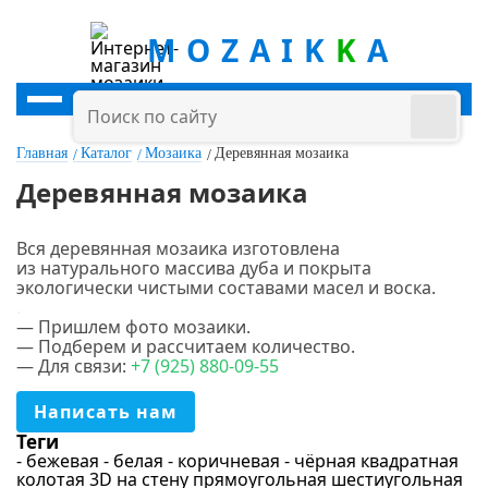
MOZAIK
K
A
Главная
Каталог
Мозаика
Деревянная мозаика
Деревянная мозаика
Вся деревянная мозаика изготовлена
из натурального массива дуба и покрыта
экологически чистыми составами масел и воска.
Цена
.
— Пришлем фото мозаики.
руб.
-
руб.
— Подберем и рассчитаем количество.
— Для связи:
+7
(925
) 880-09-55
Цвет
Написать нам
Теги
Белый
- бежевая
- белая
- коричневая
- чёрная
квадратная
колотая 3D
на стену
прямоугольная
шестиугольная