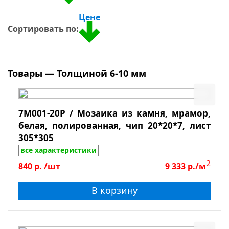
Сиреневый
Форма чипа
Стекло-камень
Цене
Коричневый
Дерево
Сортировать по:
Бронзовый
Размер чипа
Оникс
Розовый
Металл
Применение
Малахитовый
Товары — Толщиной 6-10 мм
Однотонный
Бассейны
Хамам, сауны
7M001-20P / Мозаика из камня, мрамор,
Ванная
белая, полированная, чип 20*20*7, лист
Душевая
305*305
все характеристики
На пол
2
840
р.
/шт
9 333
р./м
На стены, колоны
Кухня
В корзину
Тип камня
Столешницы
Для улицы
Оникс