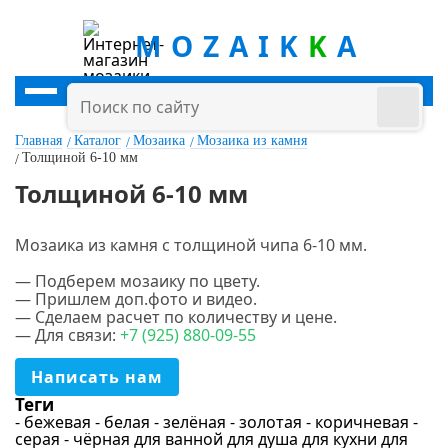
MOZAIK
K
A
Главная
Каталог
Мозаика
Мозаика из камня
Толщиной 6-10 мм
Толщиной 6-10 мм
Мозаика из камня с толщиной чипа 6-10 мм.
.
— Подберем мозаику по цвету.
Цена
— Пришлем доп.фото и видео.
— Сделаем расчет по количеству и цене.
руб.
-
руб.
— Для связи:
+7
(925
) 880-09-55
Написать нам
Цвет
Теги
- бежевая
- белая
- зелёная
- золотая
- коричневая
-
Белый
серая
- чёрная
для ванной
для душа
для кухни
для