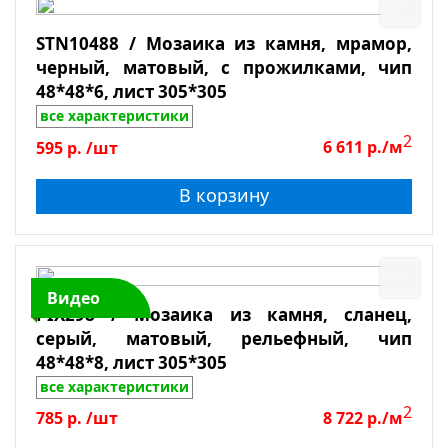
Галька
STN10488 / Мозаика из камня, мрамор,
Травертин
черный, матовый, с прожилками, чип
Мрамор
48*48*6, лист 305*305
Сланец
все характеристики
2
Боттичино
595
р.
/шт
6 611
р./м
Крема Марфил
В корзину
Поверхность
Emperador Light
Emperador Dark
Глянцевая
Dolomiti Bianco
Зеркальная
Видео
Лощеная
PIX298 / Мозаика из камня, сланец,
серый, матовый, рельефный, чип
Матовая
48*48*8, лист 305*305
Полированная
все характеристики
Противоскользящая
2
785
р.
/шт
8 722
р./м