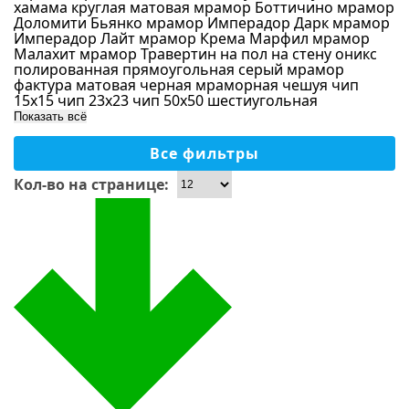
хамама
круглая
матовая
мрамор Боттичино
мрамор
Бежевый
Доломити Бьянко
мрамор Имперадор Дарк
мрамор
Имперадор Лайт
мрамор Крема Марфил
мрамор
Синий
Малахит
мрамор Травертин
на пол
на стену
оникс
полированная
прямоугольная
серый мрамор
Голубой
фактура матовая
черная мраморная
чешуя
чип
15х15
чип 23х23
чип 50х50
шестиугольная
Серый
Показать всё
Бирюзовый
Все фильтры
Перламутровый
Кол-во на странице:
Материал
Зеленый
Золотой
Стекло
Светло-серый
Керамика
Черный
Стекломасса
Красный
Камень
Желтый
Керамогранит
Оранжевый
Ракушка
Фиолетовый
Зеркало