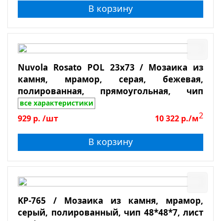
В корзину
Толщина
Показать
Nuvola Rosato POL 23x73 / Мозаика из
Сбросить фильтр
камня, мрамор, серая, бежевая,
полированная, прямоугольная, чип
23*73*7, лист 298*298
все характеристики
2
929
р.
/шт
10 322
р./м
В корзину
KP-765 / Мозаика из камня, мрамор,
серый, полированный, чип 48*48*7, лист