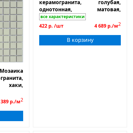
керамогранита, голубая,
однотонная, матовая,
противоскользящая, чип
все характеристики
23*23*6, лист 300*300
2
422
р.
/шт
4 689
р./м
В корзину
 Мозаика
нита,
 хаки,
товая,
ая, чип
2
 389
р./м