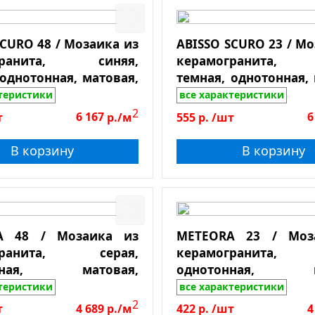
никс
лька
SCURO 48 / Мозаика из
ABISSO SCURO 23 / Мо
равертин
огранита, синяя,
керамогранита, 
рамор
 однотонная, матовая,
темная, однотонная, 
ланец
оскользящая, чип
противоскользящ
ктеристики
все характеристики
 лист 306*306
23*23*6, лист 300*300
2
оттичино
т
6 167
р./м
555
р.
/шт
6
рема Марфил
В корзину
В корзину
рхность
perador Light
mperador Dark
янцевая
lomiti Bianco
еркальная
ощеная
A 48 / Мозаика из
METEORA 23 / Моз
огранита, серая,
керамогранита, 
атовая
онная, матовая,
однотонная, ма
олированная
оскользящая, чип
противоскользящ
ктеристики
все характеристики
ротивоскользящая
 лист 306*306
23*23*6, лист 300*300
2
т
4 689
р./м
422
р.
/шт
4