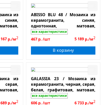
заика из
ABISSO BLU 48 / Мозаика из
синяя,
керамогранита, синяя,
матовая,
однотонная, матовая,
ая, чип
противоскользящая, чип
все характеристики
48*48*6, лист 306*306
2
2
 167
р./м
467
р.
/шт
5 189
р./м
В корзину
аика из
GALASSIA 23 / Мозаика из
серая,
керамогранита, черная, серая,
товая,
белая, графитовая, матовая,
ая, чип
противоскользящая, чип
все характеристики
23*23*6, лист 300*300
2
2
 689
р./м
606
р.
/шт
6 733
р./м