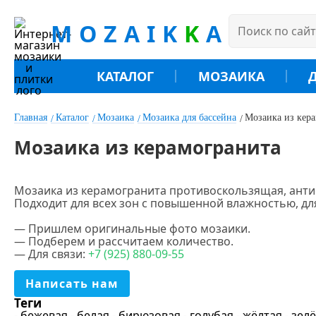
MOZAIK
K
A
КАТАЛОГ
МОЗАИКА
Главная
Каталог
Мозаика
Мозаика для бассейна
Мозаика из кер
Мозаика из керамогранита
Мозаика из керамогранита противоскользящая, анти
Подходит для всех зон с повышенной влажностью,
дл
.
Цена
— Пришлем оригинальные фото мозаики.
— Подберем и рассчитаем количество.
— Для связи:
+7
(925
) 880-09-55
Написать нам
Цвет
Теги
- бежевая
- белая
- бирюзовая
- голубая
- жёлтая
- зел