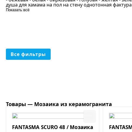
Б
душа
для хамама
на пол
на стену
однотонная
фактура
Показать всё
Б
С
Г
С
Б
Все фильтры
П
Мате
З
З
Ст
С
К
Ч
С
К
Товары — Мозаика из керамогранита
К
Ж
К
О
Р
FANTASMA SCURO 48 / Мозаика
FANTASM
Ф