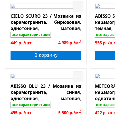
О
Га
CIELO SCURO 23 / Мозаика из
ABISSO 
Т
керамогранита, бирюзовая,
керам
М
однотонная, матовая,
темная,
С
противоскользящая, чип
против
все характеристики
все хара
23*23*6, лист 300*300
48*48*6,
2
Б
449
р.
/шт
4 989
р./м
555
р.
/ш
К
В корзину
Пове
Em
E
Гл
Do
З
Л
ABISSO BLU 23 / Мозаика из
METEOR
керамогранита, синяя,
керам
М
однотонная, матовая,
однот
П
противоскользящая, чип
против
все характеристики
все хара
П
23*23*6, лист 300*300
48*48*6,
2
495
р.
/шт
5 500
р./м
422
р.
/ш