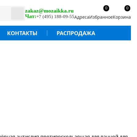
0
0
zakaz@mozaikka.ru
Чат:
+7 (495) 188-09-55
Адреса
Избранное
Корзина
КОНТАКТЫ
РАСПРОДАЖА
руб.
 чёрная
антислип противоскользящая
для ванной
для