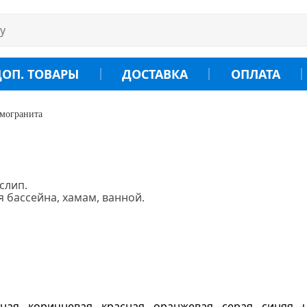
ДОП. ТОВАРЫ
ДОСТАВКА
ОПЛАТА
амогранита
слип.
я бассейна, хамам, ванной.
руб.
-
ёная
- коричневая
- красная
- оранжевая
- серая
- синяя
-