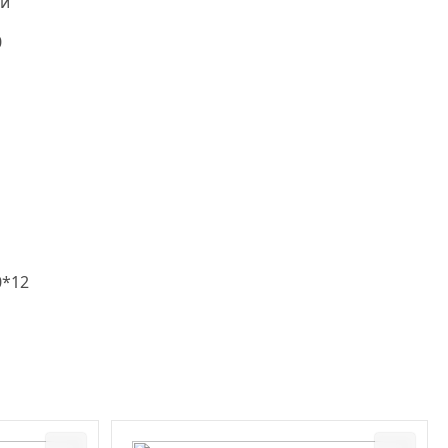
й
0
0*12