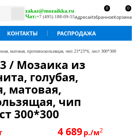
0
0
zakaz@mozaikka.ru
Чат:
+7 (495) 188-09-55
Адреса
Избранное
Корзина
КОНТАКТЫ
РАСПРОДАЖА
ная, матовая, противоскользящая, чип 23*23*6, лист 300*300
23 / Мозаика из
ита, голубая,
, матовая,
ользящая, чип
ст 300*300
4 689
2
т
р./м