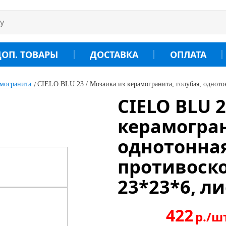
ДОП. ТОВАРЫ
ДОСТАВКА
ОПЛАТА
амогранита
CIELO BLU 23 / Мозаика из керамогранита, голубая, однотон
CIELO BLU 
керамогран
однотонная
противоск
23*23*6, ли
422
р./ш