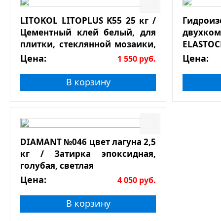
LITOKOL LITOPLUS K55 25 кг /
Гидроиз
Цементный клей белый, для
двухко
плитки, стеклянной мозаики,
ELASTOC
натурального камня
Цена:
Цена:
1 550
руб.
В корзину
DIAMANT №046 цвет лагуна 2,5
кг / Затирка эпоксидная,
голубая, светлая
Цена:
4 050
руб.
В корзину