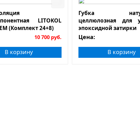
оляция
Губка натура
мпонентная LITOKOL
целлюлозная для у
EM (Комплект 24+8)
эпоксидной затирки
Цена:
10 700
руб.
В корзину
В корзину