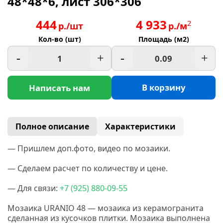
48*48*6, лист 306*306
444
4 933
2
р./шт
р./м
Кол-во (шт)
Площадь (м2)
-
+
-
+
В корзину
Написать нам
Полное описание
Характеристики
— Пришлем доп.фото, видео по мозаики.
— Сделаем расчет по количеству и цене.
— Для связи:
+7
(925
) 880-09-55
Мозаика URANIO 48 — мозаика из керамогранита
сделанная
из кусочков плитки. Мозаика выполнена