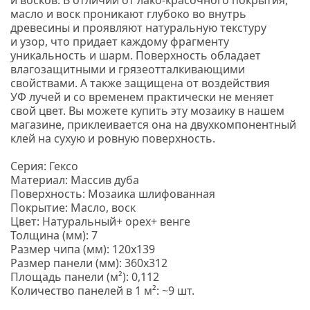
и восков.
В отличии от лако-красочного покрытия,
масло и воск проникают глубоко во внутрь
древесины и проявляют натуральную текстуру
и узор, что придает каждому фрагменту
уникальность и шарм.
Поверхность обладает
влагозащитными и грязеотталкивающими
свойствами. А также защищена от воздействия
УФ лучей и со временем практически не меняет
свой цвет. Вы можете купить эту мозаику в нашем
магазине, приклеивается она на двухкомпонентный
клей на сухую и ровную поверхность.
Серия: Гексо
Материал: Массив дуба
Поверхность: Мозаика шлифованная
Покрытие: Масло, воск
Цвет: Натуральный+ орех+ венге
Толщина
(мм
): 7
Размер чипа
(мм
): 120х139
Размер панели
(мм
): 360х312
Площадь панели
(м
²): 0,112
Количество панелей в 1 м²: ~9 шт.