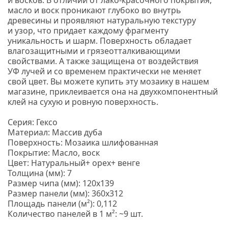
и восков.
В отличии от лако-красочного покрытия,
масло и воск проникают глубоко во внутрь
древесины и проявляют натуральную текстуру
и узор, что придает каждому фрагменту
уникальность и шарм.
Поверхность обладает
влагозащитными и грязеотталкивающими
свойствами. А также защищена от воздействия
УФ лучей и со временем практически не меняет
свой цвет. Вы можете купить эту мозаику в нашем
магазине, приклеивается она на двухкомпонентный
клей на сухую и ровную поверхность.
Серия: Гексо
Материал: Массив дуба
Поверхность: Мозаика шлифованная
Покрытие: Масло, воск
Цвет: Натуральный+ орех+ венге
Толщина
(мм
): 7
Размер чипа
(мм
): 120х139
Размер панели
(мм
): 360х312
Площадь панели
(м
²): 0,112
Количество панелей в 1 м²: ~9 шт.