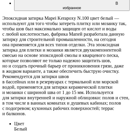
В
избранное
Эпоксидная затирка Mapei Kerapoxy N.100 цвет белый —
используют для того чтобы затереть плитку или мозаику так,
чтобы шов был максимально защищен от кислот и воды
с любой кислотностью, фабрика Мапей разработала данную
затирку для строительной промышленности, на сегодня
она применяется для всех типов отделки. Эта эпоксидная
затирка для плитки и мозаики является двухкомпонентной
смесью на основе эпоксидной смолы и кварцевого песка,
которые позволяют не только надежно защитить шов,
но и создать прочный барьер от проникновения грязи, даже
в жидком варианте, а также обеспечить быструю очистку.
Р
екомендуется для затирки швов
в бассейнах или в резервуарах с термальной или морской
водой,
применяется для затирки керамической плитки
и мозаики с шириной шва от 1 до 15 мм. Используется
для затирки внутренней и наружной облицовки: полов и стен,
в том числе в ванных комнатах и душевых кабинах; полов
с подогревом; кухонных рабочих поверхностей; террас
и балконов.
Цвет
Белый