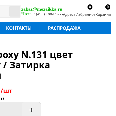
0
0
zakaz@mozaikka.ru
Чат:
+7 (495) 188-09-55
Адреса
Избранное
Корзина
КОНТАКТЫ
РАСПРОДАЖА
poxy N.131 цвет
 / Затирка
я
./шт
т)
+