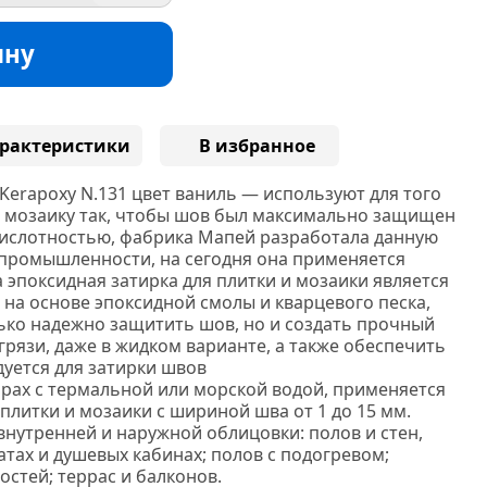
ину
рактеристики
В избранное
Kerapoxy N.131 цвет ваниль — используют для того
и мозаику так, чтобы шов был максимально защищен
 кислотностью, фабрика Мапей разработала данную
 промышленности, на сегодня она применяется
а эпоксидная затирка для плитки и мозаики является
на основе эпоксидной смолы и кварцевого песка,
ько надежно защитить шов, но и создать прочный
рязи, даже в жидком варианте, а также обеспечить
уется для затирки швов
арах с термальной или морской водой,
применяется
плитки и мозаики с шириной шва от 1 до 15 мм.
внутренней и наружной облицовки: полов и стен,
атах и душевых кабинах; полов с подогревом;
стей; террас и балконов.