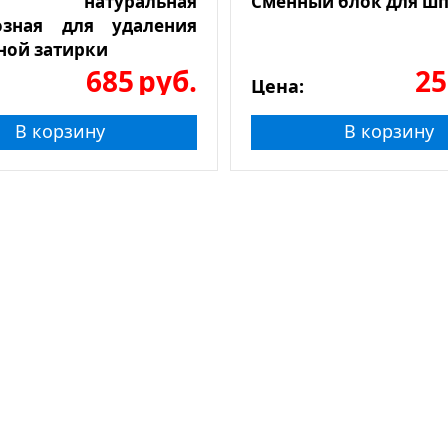
а натуральная
Сменный блок для шп
озная для удаления
ной затирки
685
руб.
25
Цена:
В корзину
В корзину