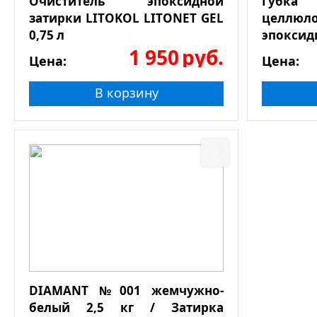
Очиститель эпоксидной
Губк
затирки LITOKOL LITONET GEL
целлюл
0,75 л
эпоксид
1 950
руб.
Цена:
Цена:
В корзину
DIAMANT №001 жемчужно-
белый 2,5 кг / Затирка