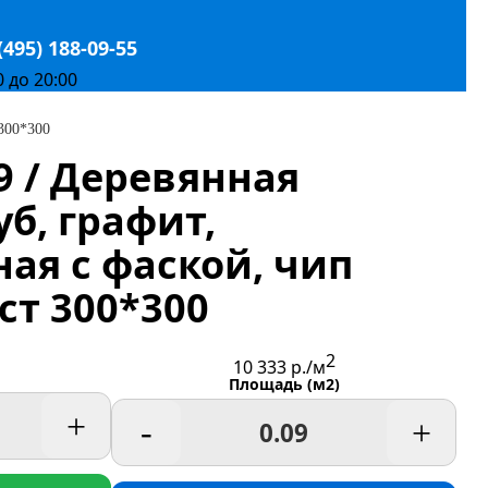
(495) 188-09-55
0 до 20:00
 300*300
9 / Деревянная
уб, графит,
ая с фаской, чип
ст 300*300
2
10 333
р./м
Площадь (м2)
+
-
+