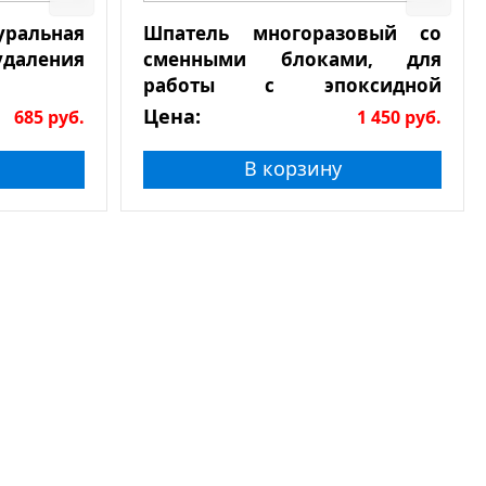
льная
Шпатель многоразовый со
даления
сменными блоками, для
работы с эпоксидной
затиркой
Цена:
685
руб.
1 450
руб.
В корзину