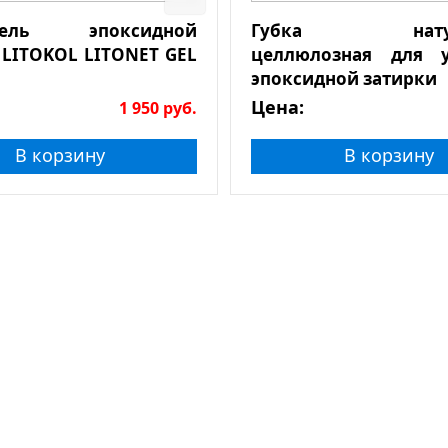
итель эпоксидной
Губка натура
 LITOKOL LITONET GEL
целлюлозная для у
эпоксидной затирки
Цена:
1 950
руб.
В корзину
В корзину