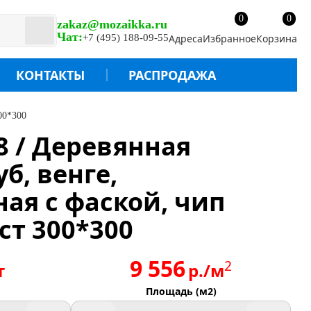
0
0
zakaz@mozaikka.ru
Чат:
+7 (495) 188-09-55
Адреса
Избранное
Корзина
КОНТАКТЫ
РАСПРОДАЖА
00*300
8 / Деревянная
б, венге,
ая с фаской, чип
ст 300*300
9 556
2
т
р./м
Площадь (м2)