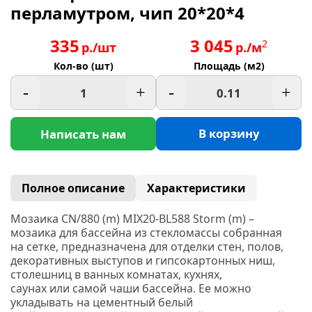
перламутром, чип 20*20*4
335
3 045
2
р./шт
р./м
Кол-во (шт)
Площадь (м2)
-
+
-
+
В корзину
Написать нам
Полное описание
Характеристики
Мозаика CN/880
(m
) MIX20-BL588 Storm
(m
) –
мозаика для бассейна из стекломассы собранная
на сетке, предназначена для отделки стен, полов,
декоративных выступов и гипсокартонных ниш,
столешниц в ванных комнатах, кухнях,
саунах или самой чаши бассейна. Ее можно
укладывать на цементный белый