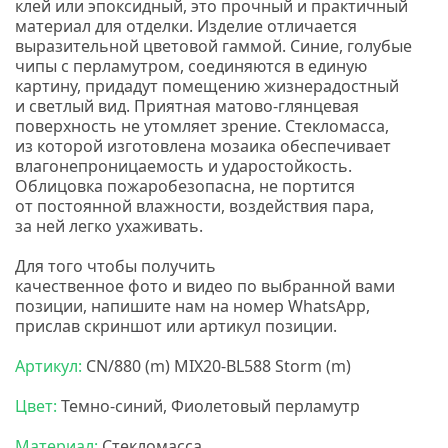
клей или эпоксидный, это прочный и практичный
материал для отделки. Изделие отличается
выразительной цветовой гаммой. Синие, голубые
чипы с перламутром, соединяются в единую
картину, придадут помещению жизнерадостный
и светлый вид. Приятная матово-глянцевая
поверхность не утомляет зрение. Стекломасса,
из которой изготовлена мозаика обеспечивает
влагонепроницаемость и ударостойкость.
Облицовка пожаробезопасна, не портится
от постоянной влажности, воздействия пара,
за ней легко ухаживать.
Для того чтобы получить
качественное
фото
и
видео
по выбранной вами
позиции, напишите нам на номер
WhatsApp,
прислав скриншот или артикул позиции.
Артикул:
CN/880
(m
) MIX20-BL588 Storm
(m
)
Цвет:
Темно-синий, Фиолетовый перламутр
Материал:
Стекломасса