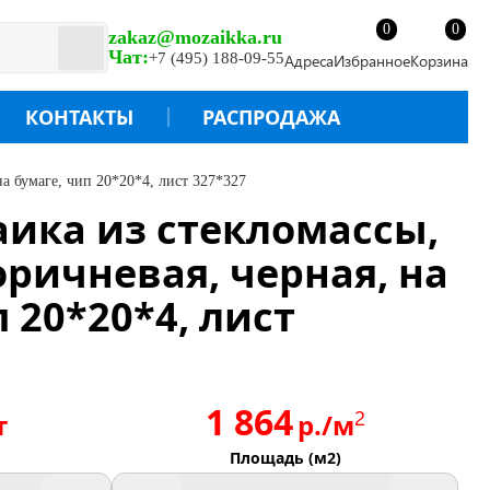
0
0
zakaz@mozaikka.ru
Чат:
+7 (495) 188-09-55
Адреса
Избранное
Корзина
КОНТАКТЫ
РАСПРОДАЖА
на бумаге, чип 20*20*4, лист 327*327
аика из стекломассы,
оричневая, черная, на
 20*20*4, лист
1 864
2
т
р./м
Площадь (м2)