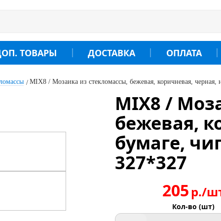
ДОП. ТОВАРЫ
ДОСТАВКА
ОПЛАТА
кломассы
MIX8 / Мозаика из стекломассы, бежевая, коричневая, черная, 
MIX8 / Моз
бежевая, к
бумаге, чип
327*327
205
р./ш
Кол-во (шт)