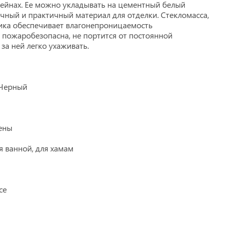
сейнах. Ее можно укладывать на цементный белый
очный и практичный материал для отделки. Стекломасса,
аика обеспечивает влагонепроницаемость
 пожаробезопасна, не портится от постоянной
 за ней легко ухаживать.
Нс мозаика
 Черный
ены
я ванной, для хамам
се