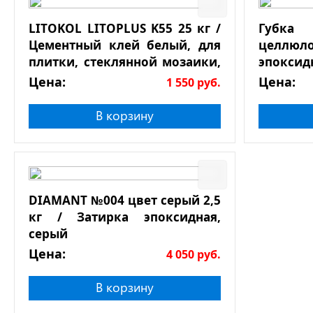
LITOKOL LITOPLUS K55 25 кг /
Губк
Цементный клей белый, для
целлюл
плитки, стеклянной мозаики,
эпоксид
натурального камня
Цена:
Цена:
1 550
руб.
В корзину
DIAMANT №004 цвет серый 2,5
кг / Затирка эпоксидная,
серый
Цена:
4 050
руб.
В корзину