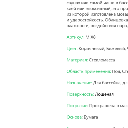
саунах или самой чаши в бас
клей или эпоксидный, это пр
из которой изготовлена моз
и ударостойкость. Облицовка
влажности, воздействия пара,
Артикул:
MIX8
Цвет:
Коричневый, Бежевый,
Материал:
Стекломасса
Область применения:
Пол, Ст
Назначение:
Для бассейна, дл
Поверхность:
Лощеная
Покрытие:
Прокрашена в мас
Основа:
Бумага