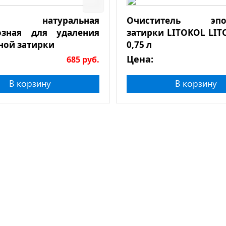
а натуральная
Очиститель эпок
озная для удаления
затирки LITOKOL LIT
ной затирки
0,75 л
Цена:
685
руб.
В корзину
В корзину