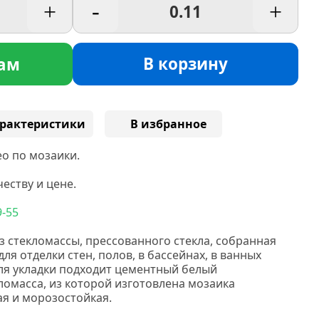
+
-
+
В корзину
ам
рактеристики
В избранное
о по мозаики.
еству и цене.
9-55
з стекломассы, прессованного стекла, собранная
ля отделки стен, полов, в бассейнах, в ванных
Для укладки подходит цементный белый
ломасса, из которой изготовлена мозаика
ая и морозостойкая.
НС мозаика