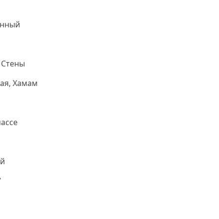
онный
 Стены
ая, Хамам
ассе
й
7