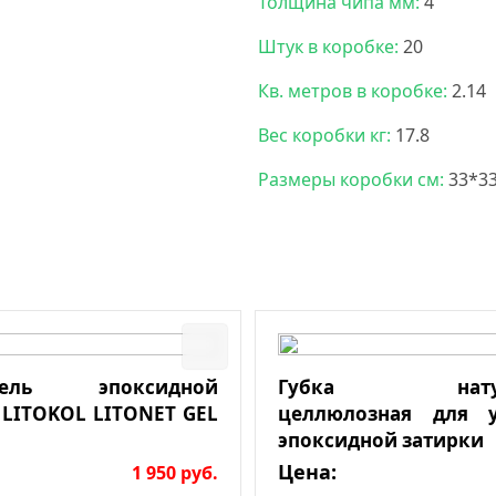
Толщина чипа мм:
4
Штук в коробке:
20
Кв. метров в коробке:
2.14
Вес коробки кг:
17.8
Размеры коробки см:
33*3
итель эпоксидной
Губка натура
 LITOKOL LITONET GEL
целлюлозная для у
эпоксидной затирки
Цена:
1 950
руб.