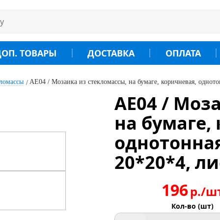
ДОП. ТОВАРЫ
ДОСТАВКА
ОПЛАТА
кломассы
AE04 / Мозаика из стекломассы, на бумаге, коричневая, одното
AE04 / Моз
на бумаге,
однотонная
20*20*4, ли
196
р./ш
Кол-во (шт)