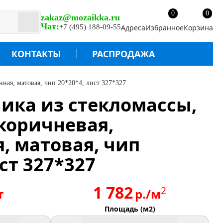
0
0
zakaz@mozaikka.ru
Чат:
+7 (495) 188-09-55
Адреса
Избранное
Корзина
КОНТАКТЫ
РАСПРОДАЖА
нная, матовая, чип 20*20*4, лист 327*327
аика из стекломассы,
 коричневая,
, матовая, чип
ст 327*327
1 782
2
т
р./м
Площадь (м2)