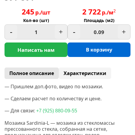
245
2 722
2
р./шт
р./м
Кол-во (шт)
Площадь (м2)
-
+
-
+
В корзину
Написать нам
Полное описание
Характеристики
— Пришлем доп.фото, видео по мозаики.
— Сделаем расчет по количеству и цене.
— Для связи:
(925
+7
) 880-09-55
Мозаика Sardinia-L — мозаика из стекломассы
прессованного стекла, собранная на сетке,