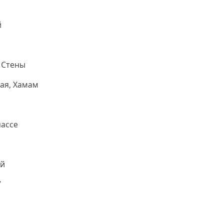
й
 Стены
ая, Хамам
ассе
й
7