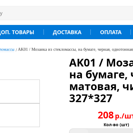
ДОП. ТОВАРЫ
ДОСТАВКА
ОПЛАТА
кломассы
AK01 / Мозаика из стекломассы, на бумаге, черная, однотонная
AK01 / Моз
на бумаге,
матовая, ч
327*327
208
р./ш
Кол-во (шт)