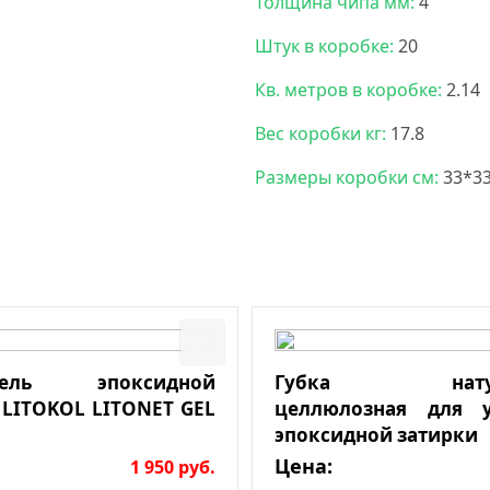
Толщина чипа мм:
4
Штук в коробке:
20
Кв. метров в коробке:
2.14
Вес коробки кг:
17.8
Размеры коробки см:
33*3
итель эпоксидной
Губка натура
 LITOKOL LITONET GEL
целлюлозная для у
эпоксидной затирки
Цена:
1 950
руб.