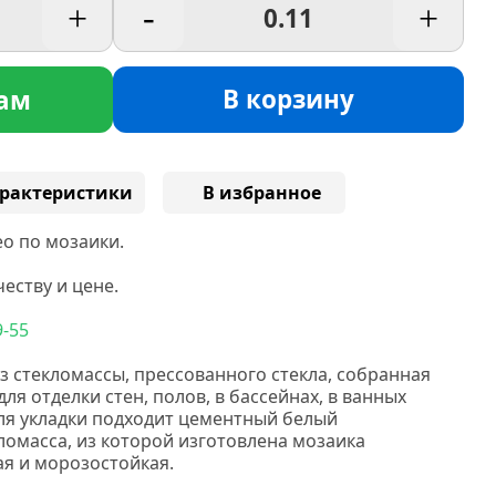
+
-
+
В корзину
ам
рактеристики
В избранное
о по мозаики.
еству и цене.
9-55
з стекломассы, прессованного стекла, собранная
ля отделки стен, полов, в бассейнах, в ванных
Для укладки подходит цементный белый
ломасса, из которой изготовлена мозаика
ая и морозостойкая.
НС мозаика