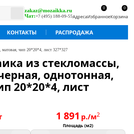
0
0
zakaz@mozaikka.ru
Чат:
+7 (495) 188-09-55
Адреса
Избранное
Корзина
КОНТАКТЫ
РАСПРОДАЖА
, матовая, чип 20*20*4, лист 327*327
аика из стекломассы,
 черная, однотонная,
ип 20*20*4, лист
1 891
2
т
р./м
Площадь (м2)