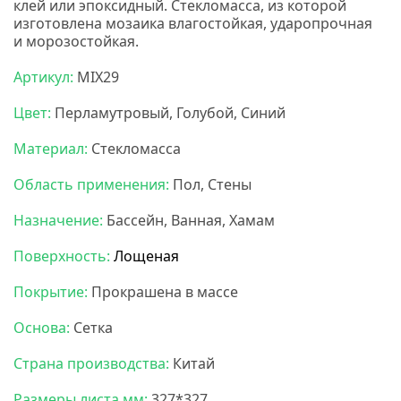
клей или эпоксидный. Стекломасса, из которой
изготовлена мозаика влагостойкая, ударопрочная
и морозостойкая.
НС мозаика
Артикул:
MIX29
Цвет:
Перламутровый, Голубой, Синий
Материал:
Стекломасса
Область применения:
Пол, Стены
Назначение:
Бассейн, Ванная, Хамам
Поверхность:
Лощеная
Покрытие:
Прокрашена в массе
Основа:
Сетка
Страна производства:
Китай
Размеры листа мм:
327*327