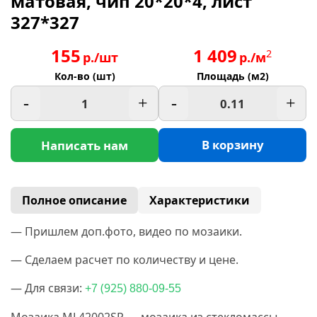
матовая, чип 20*20*4, лист
327*327
155
1 409
2
р./шт
р./м
Кол-во (шт)
Площадь (м2)
-
+
-
+
В корзину
Написать нам
Полное описание
Характеристики
— Пришлем доп.фото, видео по мозаики.
— Сделаем расчет по количеству и цене.
— Для связи:
(925
+7
) 880-09-55