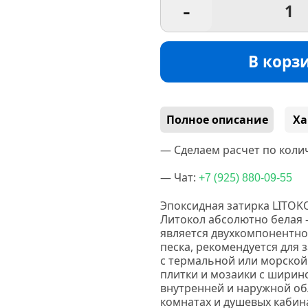
-
В корз
Полное описание
Ха
— Сделаем расчет по колич
— Чат:
(925
+7
) 880-09-55
Эпоксидная затирка LITOKO
Литокол абсолютно белая —
является двухкомпонентно
песка, рекомендуется для 
с термальной или морской
плитки и мозаики с ширино
внутренней и наружной обл
комнатах и душевых кабина