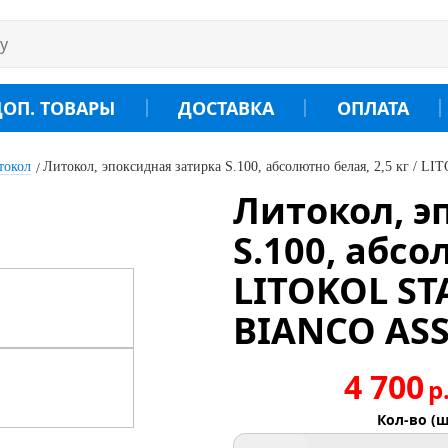
ДОП. ТОВАРЫ
ДОСТАВКА
ОПЛАТА
токол
Литокол, эпоксидная затирка S.100, абсолютно белая, 2,5 кг
Литокол, э
S.100, абсо
LITOKOL ST
BIANCO ASS
4 700
р
Кол-во (ш