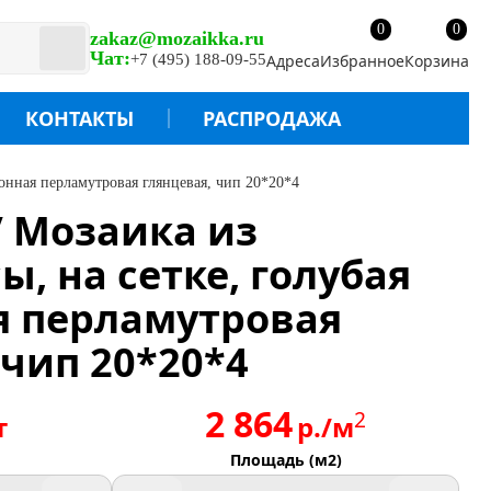
0
0
zakaz@mozaikka.ru
Чат:
+7 (495) 188-09-55
Адреса
Избранное
Корзина
КОНТАКТЫ
РАСПРОДАЖА
онная перламутровая глянцевая, чип 20*20*4
/ Мозаика из
ы, на сетке, голубая
я перламутровая
 чип 20*20*4
2 864
2
т
р./м
Площадь (м2)