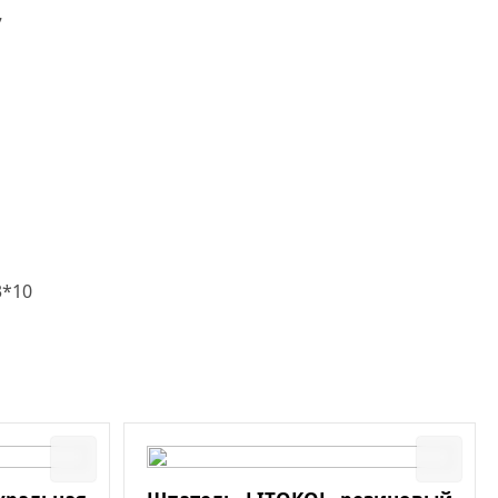
7
3*10