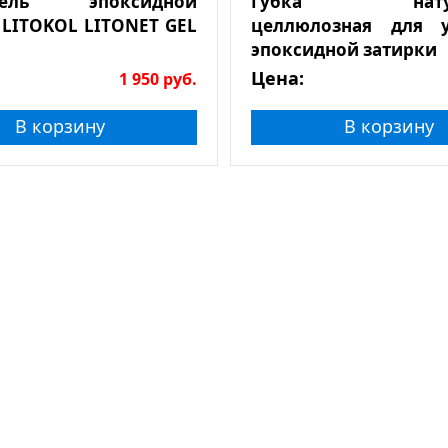
итель эпоксидной
Губка натура
 LITOKOL LITONET GEL
целлюлозная для у
эпоксидной затирки
Цена:
1 950
руб.
В корзину
В корзину