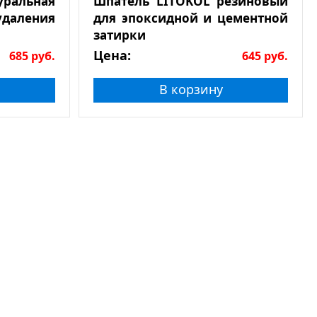
льная
Шпатель LITOKOL резиновый
даления
для эпоксидной и цементной
затирки
Цена:
685
руб.
645
руб.
В корзину