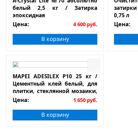
A-Crystal Lite №70 абсолютно
Очист
белый 2,5 кг / Затирка
затирки
эпоксидная
0,75 л
Цена:
Цена:
4 600
руб.
В корзину
MAPEI ADESILEX P10 25 кг /
Цементный клей белый, для
плитки, стеклянной мозаики,
натурального камня
Цена:
1 650
руб.
В корзину