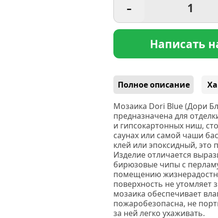
-
Написать н
Полное описание
Ха
Мозаика Dori Blue
(Дори
Бл
предназначена для отделки
и гипсокартонных ниш, сто
саунах или самой чаши ба
клей или эпоксидный, это 
Изделие отличается выраз
бирюзовые чипы с перламу
помещению жизнерадостны
поверхность не утомляет з
мозаика обеспечивает вла
пожаробезопасна, не порт
за ней легко ухаживать.