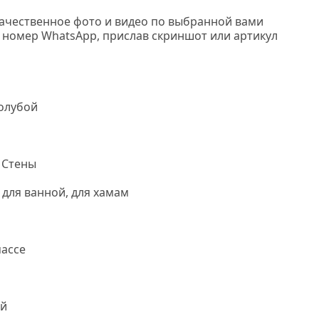
качественное
фото
и
видео
по выбранной вами
а номер
WhatsApp, прислав скриншот или артикул
олубой
 Стены
 для ванной, для хамам
ассе
й