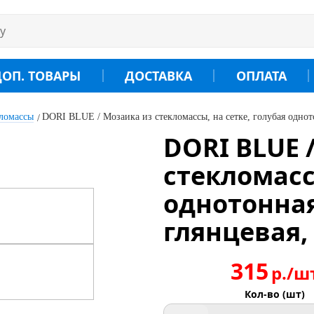
ДОП. ТОВАРЫ
ДОСТАВКА
ОПЛАТА
кломассы
DORI BLUE / Мозаика из стекломассы, на сетке, голубая однот
DORI BLUE 
стекломасс
однотонна
глянцевая,
315
р./ш
Кол-во (шт)