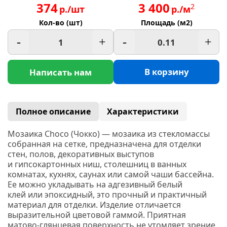
374
3 400
2
р./шт
р./м
Кол-во (шт)
Площадь (м2)
-
+
-
+
В корзину
Написать нам
Полное описание
Характеристики
Мозаика Choco
(Чокко
) — мозаика из стекломассы
собранная на сетке, предназначена для отделки
стен, полов, декоративных выступов
и гипсокартонных ниш, столешниц в ванных
комнатах, кухнях, саунах или самой чаши бассейна.
Ее можно укладывать на адгезивный белый
клей или эпоксидный, это прочный и практичный
материал для отделки. Изделие отличается
выразительной цветовой гаммой. Приятная
матово-глянцевая поверхность не утомляет зрение.