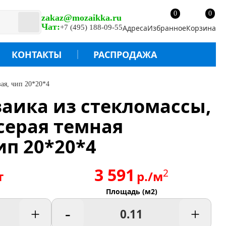
0
0
zakaz@mozaikka.ru
Чат:
+7 (495) 188-09-55
Адреса
Избранное
Корзина
КОНТАКТЫ
РАСПРОДАЖА
вая, чип 20*20*4
озаика из стекломассы,
 серая темная
ип 20*20*4
3 591
2
т
р./м
Площадь (м2)
+
-
+