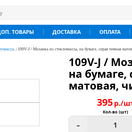
ДОП. ТОВАРЫ
ДОСТАВКА
ОПЛАТА
кломассы
109V-J / Мозаика из стекломассы, на бумаге, серая темная мато
109V-J / М
на бумаге,
матовая, ч
395
р./ш
Кол-во (шт)
-