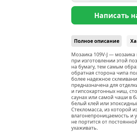
Написать н
Полное описание
Ха
Мозаика 109V-J —
мозаика 
при изготовлении этой по
на бумагу, тем самым образ
обратная сторона чипа по
более надежное склеивани
предназначена для отделки
и гипсокартонных ниш, сто
саунах или самой чаши в б
белый клей или эпоксидны
Стекломасса, из которой 
влагонепроницаемость и у
не портится от постоянной
ухаживать.