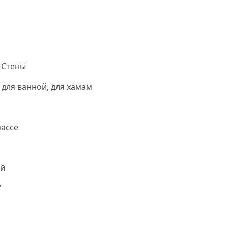
 Стены
 для ванной, для хамам
ассе
й
7