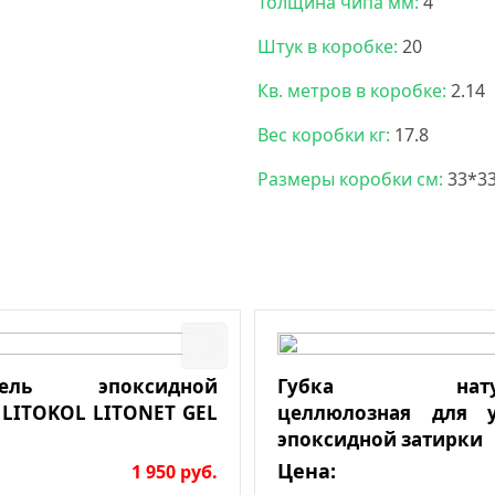
Толщина чипа мм:
4
Штук в коробке:
20
Кв. метров в коробке:
2.14
Вес коробки кг:
17.8
Размеры коробки см:
33*3
итель эпоксидной
Губка натура
 LITOKOL LITONET GEL
целлюлозная для у
эпоксидной затирки
Цена:
1 950
руб.