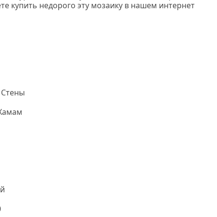
те купить недорого эту мозаику в нашем интернет
 Стены
 Хамам
й
0