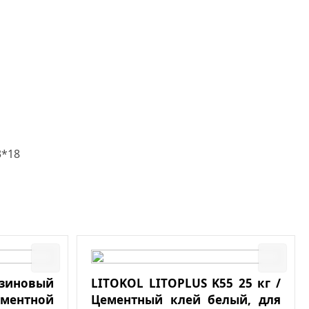
3*18
езиновый
LITOKOL LITOPLUS K55 25 кг /
ементной
Цементный клей белый, для