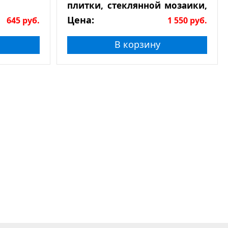
плитки, стеклянной мозаики,
натурального камня
Цена:
645
руб.
1 550
руб.
В корзину