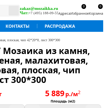
0
0
zakaz@mozaikka.ru
Чат:
+7 (495) 188-09-55
Адреса
Избранное
Корзина
КОНТАКТЫ
РАСПРОДАЖА
овая, плоская, чип 42*20*8, лист 300*300
/ Мозаика из камня,
леная, малахитовая,
овая, плоская, чип
ст 300*300
5 889
2
т
р./м
Площадь (м2)