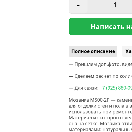
-
Написать н
Полное описание
Ха
— Пришлем доп.фото, виде
— Сделаем расчет по колич
— Для связи:
(925
+7
) 880-0
Мозаика MS00-2P — каменн
для отделки стен и пола в
использовать при ремонте
Материал из которого сде
она на сетке. Мозаика отл
материалами: натуральным