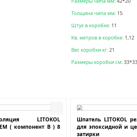
Размеры чипа мм:
42*20
Толщина чипа мм:
15
Штук в коробке:
11
Кв. метров в коробке:
1,12
Вес коробки кг:
21
Размеры коробки см:
33*3
изоляция LITOKOL
Шпатель LITOKOL р
EM ( компонент В ) 8
для эпоксидной и ц
затирки