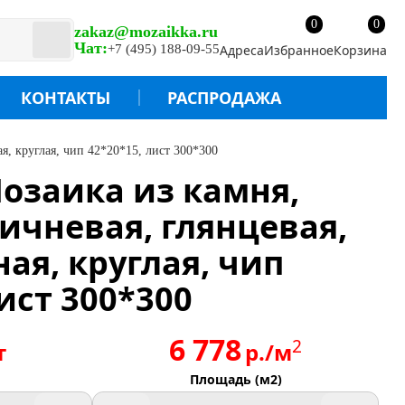
0
0
zakaz@mozaikka.ru
Чат:
+7 (495) 188-09-55
Адреса
Избранное
Корзина
КОНТАКТЫ
РАСПРОДАЖА
я, круглая, чип 42*20*15, лист 300*300
Мозаика из камня,
ричневая, глянцевая,
я, круглая, чип
ист 300*300
6 778
2
т
р./м
Площадь (м2)