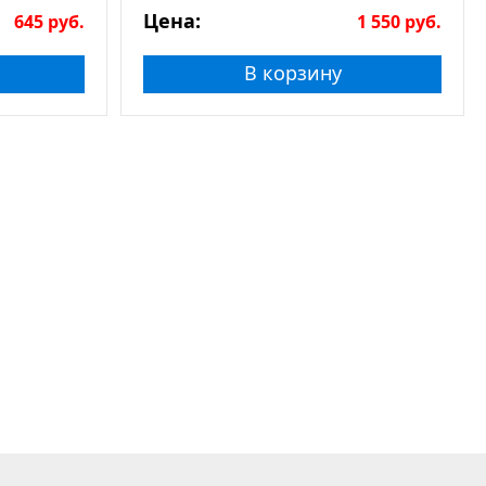
натурального камня
Цена:
645
руб.
1 550
руб.
В корзину