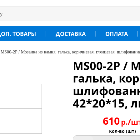
ДОП. ТОВАРЫ
ДОСТАВКА
ОПЛАТА
MS00-2P / Мозаика из камня, галька, коричневая, глянцевая, шлифованна
MS00-2P / 
галька, ко
шлифованна
42*20*15, л
610
р./ш
Кол-во (шт)