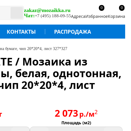
0
0
zakaz@mozaikka.ru
Чат:
+7 (495) 188-09-55
Адреса
Избранное
Корзина
КОНТАКТЫ
РАСПРОДАЖА
а бумаге, чип 20*20*4, лист 327*327
TE / Мозаика из
ы, белая, однотонная,
чип 20*20*4, лист
2 073
2
т
р./м
Площадь (м2)