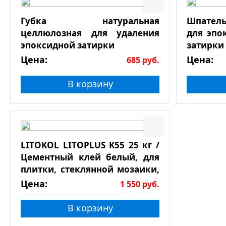
Губка натуральная
Шпатель
целлюлозная для удаления
для эпо
эпоксидной затирки
затирки
Цена:
Цена:
685
руб.
В корзину
LITOKOL LITOPLUS K55 25 кг /
Цементный клей белый, для
плитки, стеклянной мозаики,
натурального камня
Цена:
1 550
руб.
В корзину