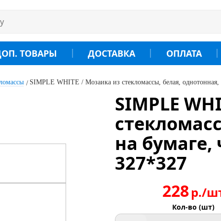
ДОП. ТОВАРЫ
ДОСТАВКА
ОПЛАТА
кломассы
SIMPLE WHITE / Мозаика из стекломассы, белая, однотонная, н
SIMPLE WHI
стекломасс
на бумаге, 
327*327
228
р./ш
Кол-во (шт)