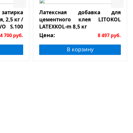
 затирка
Латексная добавка для
, 2,5 кг /
цементного клея LITOKOL
VO S.100
LATEXKOL-m 8,5 кг
кг
Цена:
4 700
руб.
8 497
руб.
В корзину