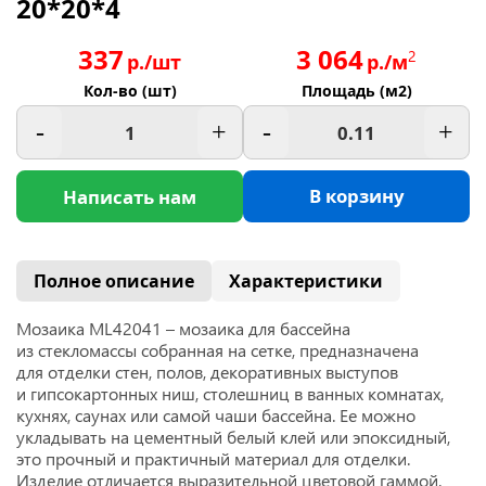
20*20*4
337
3 064
2
р./шт
р./м
Кол-во (шт)
Площадь (м2)
-
+
-
+
В корзину
Написать нам
Полное описание
Характеристики
Мозаика ML42041 –
мозаика для бассейна
из стекломассы собранная на сетке, предназначена
для отделки стен, полов, декоративных выступов
и гипсокартонных ниш, столешниц в ванных комнатах,
кухнях, саунах или самой чаши бассейна. Ее можно
укладывать на цементный белый клей или эпоксидный,
это прочный и практичный материал для отделки.
Изделие отличается выразительной цветовой гаммой.