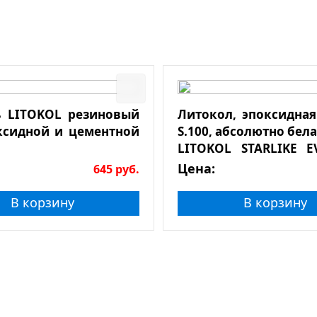
 LITOKOL резиновый
Литокол, эпоксидная
ксидной и цементной
S.100, абсолютно белая
LITOKOL STARLIKE E
BIANCO ASSOLUTO 2,5
Цена:
645
руб.
В корзину
В корзину