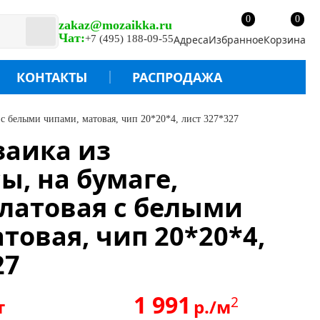
0
0
zakaz@mozaikka.ru
Чат:
+7 (495) 188-09-55
Адреса
Избранное
Корзина
КОНТАКТЫ
РАСПРОДАЖА
я с белыми чипами, матовая, чип 20*20*4, лист 327*327
заика из
ы, на бумаге,
алатовая с белыми
товая, чип 20*20*4,
27
1 991
2
т
р./м