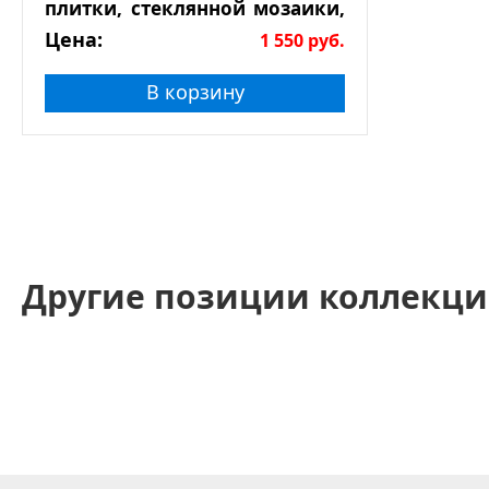
плитки, стеклянной мозаики,
натурального камня
Цена:
1 550
руб.
В корзину
Другие позиции коллекци