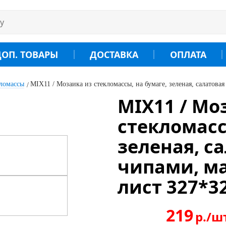
ДОП. ТОВАРЫ
ДОСТАВКА
ОПЛАТА
кломассы
MIX11 / Мозаика из стекломассы, на бумаге, зеленая, салатова
MIX11 / Мо
стекломасс
зеленая, с
чипами, ма
лист 327*3
219
р./ш