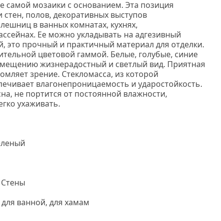
е самой мозаики с основанием. Эта позиция
 стен, полов, декоративных выступов
лешниц в ванных комнатах, кухнях,
ассейнах. Ее можно укладывать на адгезивный
й, это прочный и практичный материал для отделки.
ительной цветовой гаммой. Белые, голубые, синие
омещению жизнерадостный и светлый вид. Приятная
омляет зрение. Стекломасса, из которой
печивает влагонепроницаемость и ударостойкость.
а, не портится от постоянной влажности,
легко ухаживать.
Нс мозаика
еленый
 Стены
 для ванной, для хамам