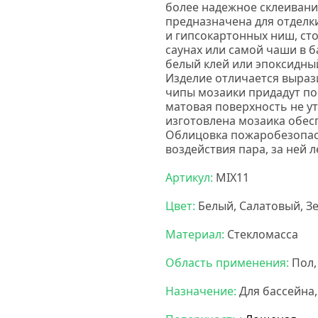
более надежное склеивани
предназначена для отделки
и гипсокартонных ниш, сто
саунах или самой чаши в б
белый клей или эпоксидны
Изделие отличается выраз
чипы мозаики придадут п
матовая поверхность не ут
изготовлена мозаика обес
Облицовка пожаробезопасн
воздействия пара, за ней 
Артикул:
MIX11
Цвет:
Белый, Салатовый, З
Материал:
Стекломасса
Область применения:
Пол,
Назначение:
Для бассейна,