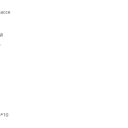
ассе
й
7
3*10