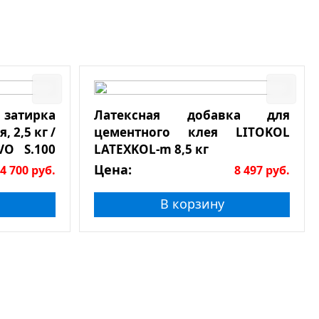
 затирка
Латексная добавка для
, 2,5 кг /
цементного клея LITOKOL
VO S.100
LATEXKOL-m 8,5 кг
кг
Цена:
4 700
руб.
8 497
руб.
В корзину