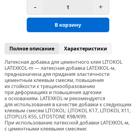
-
+
В корзину
Полное описание
Характеристики
Латексная добавка для цементного клея LITOKOL
LATEXKOL-m — латексная добавка
LATEXKOL-м,
предназначена для придания эластичности
цементным клеевым смесям, повышения
их стойкости к трещинообразованию
при деформациях и повышения адгезии
к основаниям. LATEXKOL-м
рекомендуется
для использования в качестве добавки к следующим
клеевым смеcям
LITOKOL: LITOKOL K17, LITOKOL X11,
LITOPLUS K55, LITOSTONE K98/K99.
При использование латексной добавки
LATEXKOL-м,
с цементными клеевыми смесями: