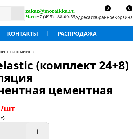
0
0
zakaz@mozaikka.ru
Чат:
+7 (495) 188-09-55
Адреса
Избранное
Корзина
КОНТАКТЫ
РАСПРОДАЖА
онентная цементная
lastic (комплект 24+8)
ляция
нентная цементная
./шт
т)
+