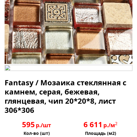
Fantasy / Мозаика стеклянная с
камнем, серая, бежевая,
глянцевая, чип 20*20*8, лист
306*306
595
6 611
2
р./шт
р./м
Кол-во (шт)
Площадь (м2)