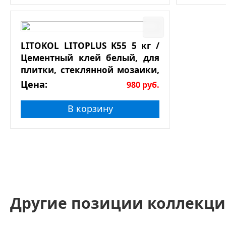
LITOKOL LITOPLUS K55 5 кг /
Цементный клей белый, для
плитки, стеклянной мозаики,
натурального камня
Цена:
980
руб.
В корзину
Другие позиции коллекци