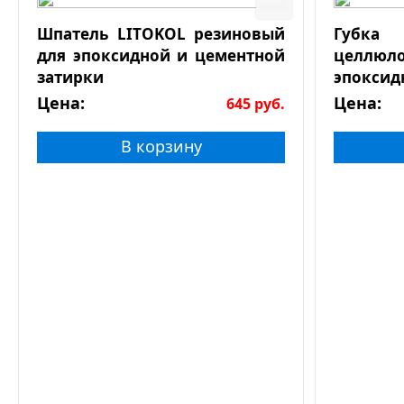
Шпатель LITOKOL резиновый
Губк
для эпоксидной и цементной
целлюл
затирки
эпоксид
Цена:
Цена:
645
руб.
В корзину