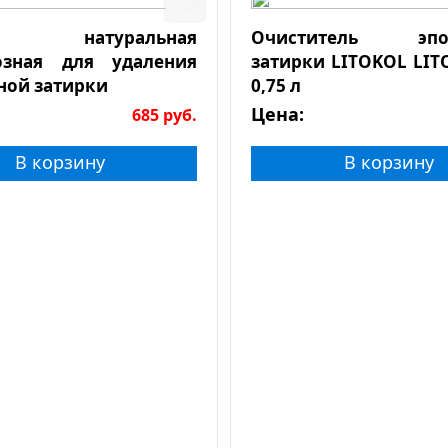
а натуральная
Очиститель эпок
озная для удаления
затирки LITOKOL LIT
ной затирки
0,75 л
Цена:
685
руб.
В корзину
В корзину