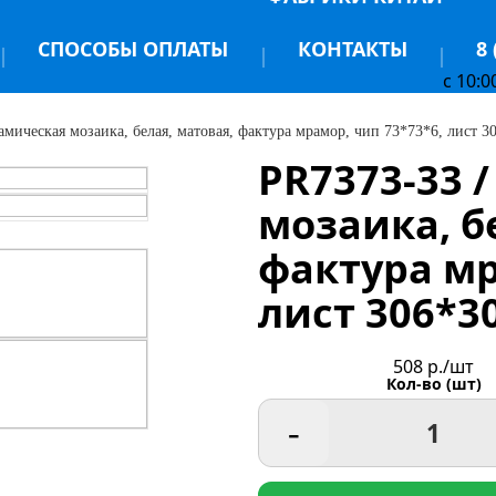
СПОСОБЫ ОПЛАТЫ
КОНТАКТЫ
8 
c 10:0
амическая мозаика, белая, матовая, фактура мрамор, чип 73*73*6, лист 3
PR7373-33 
мозаика, б
фактура мр
лист 306*3
508
р./шт
Кол-во (шт)
-