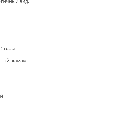
тичный вид.
Нс мозаика
 Стены
нной, хамам
й