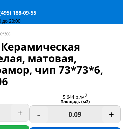
(495) 188-09-55
0 до 20:00
06*306
/ Керамическая
елая, матовая,
амор, чип 73*73*6,
06
2
5 644
р./м
Площадь (м2)
+
-
+