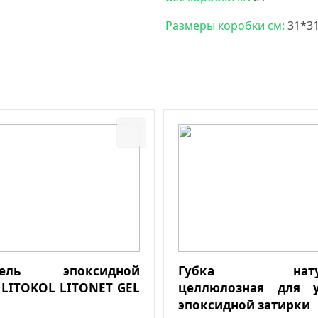
Размеры коробки см:
31*3
итель эпоксидной
Губка натура
 LITOKOL LITONET GEL
целлюлозная для у
эпоксидной затирки