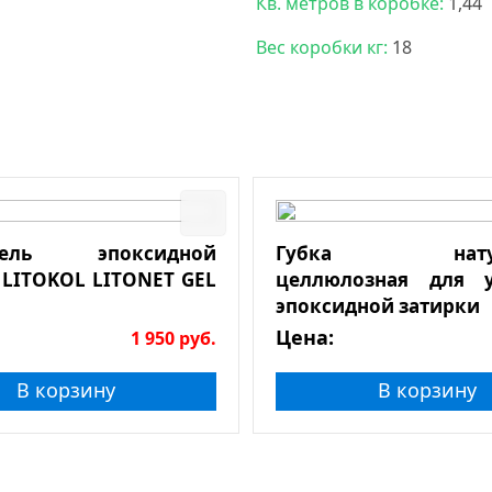
Кв. метров в коробке:
1,44
Вес коробки кг:
18
итель эпоксидной
Губка натура
 LITOKOL LITONET GEL
целлюлозная для у
эпоксидной затирки
Цена:
1 950
руб.
В корзину
В корзину