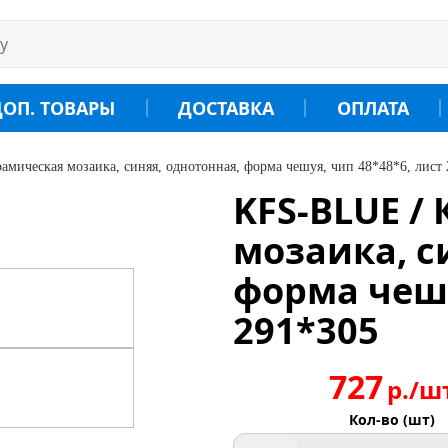
ДОП. ТОВАРЫ
ДОСТАВКА
ОПЛАТА
мическая мозаика, синяя, однотонная, форма чешуя, чип 48*48*6, лист
KFS-BLUE /
мозаика, с
форма чешу
291*305
727
р./ш
Кол-во (шт)