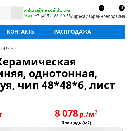
0
0
zakaz@mozaikka.ru
Чат:
+7 (495) 188-09-55
Адреса
Избранное
Корзина
КОНТАКТЫ
РАСПРОДАЖА
 291*305
 Керамическая
иняя, однотонная,
я, чип 48*48*6, лист
8 078
2
т
р./м
Площадь (м2)