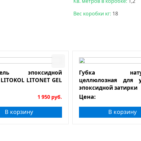
Кв. метров в коробке:
1,2
Вес коробки кг:
18
итель эпоксидной
Губка натура
 LITOKOL LITONET GEL
целлюлозная для у
эпоксидной затирки
Цена:
1 950
руб.
В корзину
В корзину