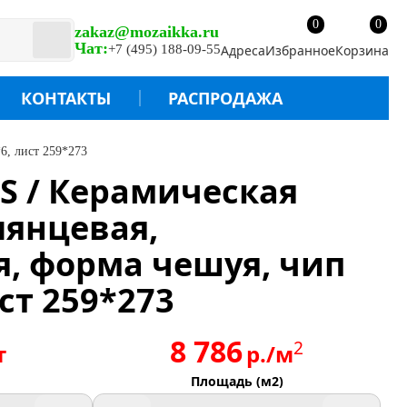
0
0
zakaz@mozaikka.ru
Чат:
+7 (495) 188-09-55
Адреса
Избранное
Корзина
КОНТАКТЫ
РАСПРОДАЖА
6, лист 259*273
S / Керамическая
лянцевая,
, форма чешуя, чип
ст 259*273
8 786
2
т
р./м
Площадь (м2)