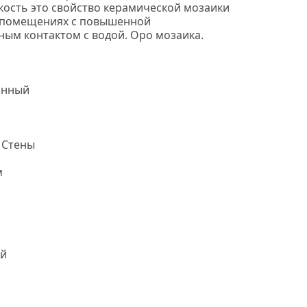
кость это свойство керамической мозаики
в помещениях с повышенной
ным контактом с водой. Оро мозаика.
онный
 Стены
м
й