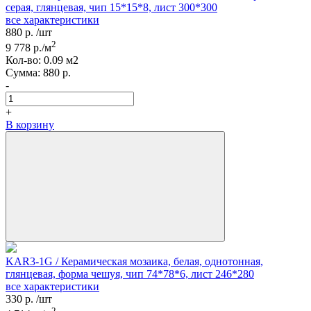
серая, глянцевая, чип 15*15*8, лист 300*300
все характеристики
880
р.
/шт
2
9 778
р./м
Кол-вo:
0.09
м2
Сумма:
880
р.
-
+
В корзину
KAR3-1G / Керамическая мозаика, белая, однотонная,
глянцевая, форма чешуя, чип 74*78*6, лист 246*280
все характеристики
330
р.
/шт
2