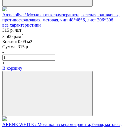
Arene olive / Мозаика из керамогранита, зеленая, оливковая,
противоскользящая, матовая, чип 48*48*6, лист 306*306
все характеристики
315
р.
/шт
2
3 500
р./м
Кол-вo:
0.09
м2
Сумма:
315
р.
-
+
В корзину
ARENE WHITE / Мозаика из керамогранита, белая, матовая,