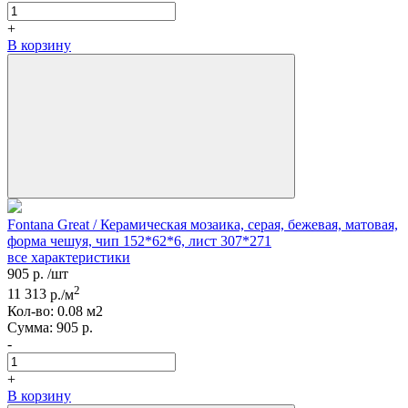
+
В корзину
Fontana Great / Керамическая мозаика, серая, бежевая, матовая,
форма чешуя, чип 152*62*6, лист 307*271
все характеристики
905
р.
/шт
2
11 313
р./м
Кол-вo:
0.08
м2
Сумма:
905
р.
-
+
В корзину