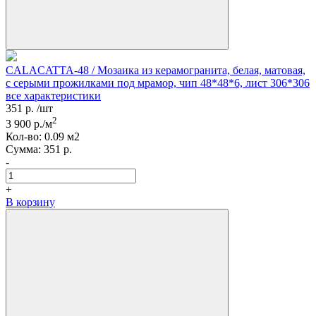
CALACATTA-48 / Мозаика из керамогранита, белая, матовая,
с серыми прожилками под мрамор, чип 48*48*6, лист 306*306
все характеристики
351
р.
/шт
2
3 900
р./м
Кол-вo:
0.09
м2
Сумма:
351
р.
-
+
В корзину