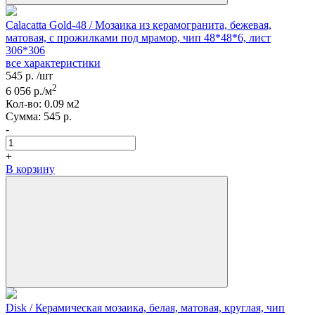
Calacatta Gold-48 / Мозаика из керамогранита, бежевая,
матовая, с прожилками под мрамор, чип 48*48*6, лист
306*306
все характеристики
545
р.
/шт
2
6 056
р./м
Кол-вo:
0.09
м2
Сумма:
545
р.
-
+
В корзину
Disk / Керамическая мозаика, белая, матовая, круглая, чип