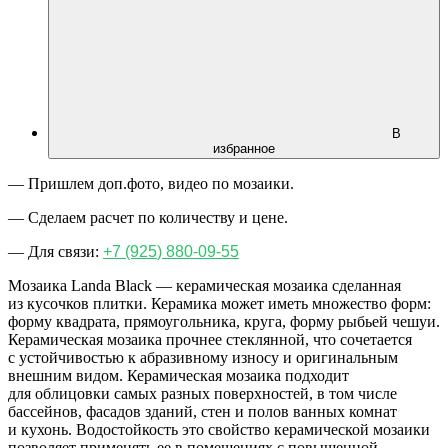
В
избранное
— Пришлем доп.фото, видео по мозаики.
— Сделаем расчет по количеству и цене.
— Для связи:
+7
(925
) 880-09-55
Мозаика Landa Black — керамическая мозаика сделанная
из кусочков плитки. Керамика
может иметь множество форм:
форму квадрата, прямоугольника, круга, форму рыбьей чешуи.
Керамическая мозаика прочнее стеклянной, что сочетается
с устойчивостью к абразивному износу и оригинальным
внешним видом. Керамическая мозаика подходит
для облицовки самых разных поверхностей, в том числе
бассейнов, фасадов зданий, стен и полов ванных комнат
и кухонь.
Водостойкость это свойство керамической мозаики
позволяет применять ее в помещениях с повышенной