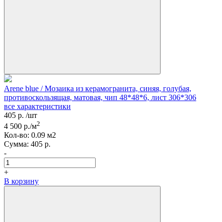
Arene blue / Мозаика из керамогранита, синяя, голубая,
противоскользящая, матовая, чип 48*48*6, лист 306*306
все характеристики
405
р.
/шт
2
4 500
р./м
Кол-вo:
0.09
м2
Сумма:
405
р.
-
+
В корзину