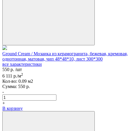
Ground Cream / Мозаика из керамогранита, бежевая, кремовая,
однотонная, матовая, чип 48*48*10, лист 300*300
все характеристики
550
р.
/шт
2
6 111
р./м
Кол-вo:
0.09
м2
Сумма:
550
р.
-
+
В корзину