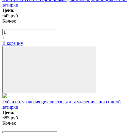
затирки
Цена:
645
руб.
Кол-вo:
-
+
В корзину
Губка натуральная целлюлозная для удаления эпоксидной
затирки
Цена:
685
руб.
Кол-вo:
-