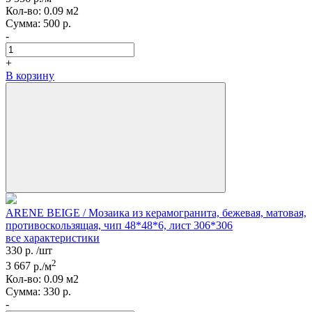
Кол-вo:
0.09
м2
Сумма:
500
р.
-
+
В корзину
ARENE BEIGE / Мозаика из керамогранита, бежевая, матовая,
противоскользящая, чип 48*48*6, лист 306*306
все характеристики
330
р.
/шт
2
3 667
р./м
Кол-вo:
0.09
м2
Сумма:
330
р.
-