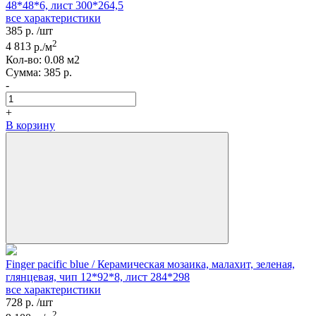
48*48*6, лист 300*264,5
все характеристики
385
р.
/шт
2
4 813
р./м
Кол-вo:
0.08
м2
Сумма:
385
р.
-
+
В корзину
Finger pacific blue / Керамическая мозаика, малахит, зеленая,
глянцевая, чип 12*92*8, лист 284*298
все характеристики
728
р.
/шт
2