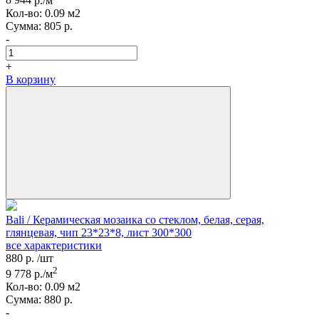
8 944
р./м
Кол-вo:
0.09
м2
Сумма:
805
р.
-
+
В корзину
Bali / Керамическая мозаика со стеклом, белая, серая,
глянцевая, чип 23*23*8, лист 300*300
все характеристики
880
р.
/шт
2
9 778
р./м
Кол-вo:
0.09
м2
Сумма:
880
р.
-