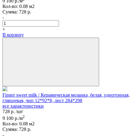
9 100
р./м
Кол-вo:
0.08
м2
Сумма:
728
р.
-
+
В корзину
Finger sweet milk / Керамическая мозаика, белая, однотонная,
глянцевая, чип 12*92*8, лист 284*298
все характеристики
728
р.
/шт
2
9 100
р./м
Кол-вo:
0.08
м2
Сумма:
728
р.
-