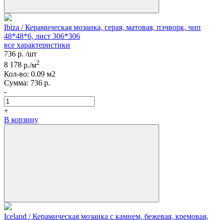
Ibiza / Керамическая мозаика, серая, матовая, пэчворк, чип
48*48*6, лист 306*306
все характеристики
736
р.
/шт
2
8 178
р./м
Кол-вo:
0.09
м2
Сумма:
736
р.
-
+
В корзину
Iceland / Керамическая мозаика с камнем, бежевая, кремовая,