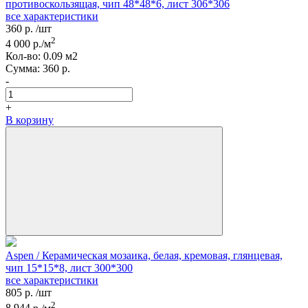
противоскользящая, чип 48*48*6, лист 306*306
все характеристики
360
р.
/шт
2
4 000
р./м
Кол-вo:
0.09
м2
Сумма:
360
р.
-
+
В корзину
Aspen / Керамическая мозаика, белая, кремовая, глянцевая,
чип 15*15*8, лист 300*300
все характеристики
805
р.
/шт
2