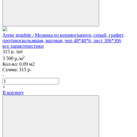
Arene graphite / Мозаика из керамогранита, серый, графит,
противоскользящая, матовая, чип 48*48*6, лист 306*306
все характеристики
315
р.
/шт
2
3 500
р./м
Кол-вo:
0.09
м2
Сумма:
315
р.
-
+
В корзину