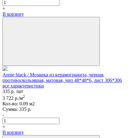
+
В корзину
Arene black / Мозаика из керамогранита, черная,
противоскользящая, матовая, чип 48*48*6, лист 306*306
все характеристики
335
р.
/шт
2
3 722
р./м
Кол-вo:
0.09
м2
Сумма:
335
р.
-
+
В корзину