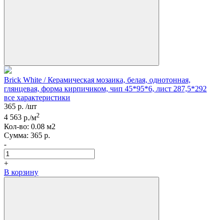
Brick White / Керамическая мозаика, белая, однотонная,
глянцевая, форма кирпичиком, чип 45*95*6, лист 287,5*292
все характеристики
365
р.
/шт
2
4 563
р./м
Кол-вo:
0.08
м2
Сумма:
365
р.
-
+
В корзину