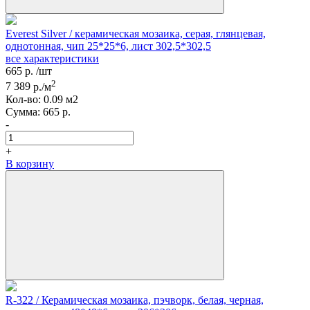
Everest Silver / керамическая мозаика, серая, глянцевая,
однотонная, чип 25*25*6, лист 302,5*302,5
все характеристики
665
р.
/шт
2
7 389
р./м
Кол-вo:
0.09
м2
Сумма:
665
р.
-
+
В корзину
R-322 / Керамическая мозаика, пэчворк, белая, черная,