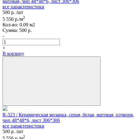
матовая, чип 48*48*6, лист 306*306
все характеристики
500
р.
/шт
2
5 556
р./м
Кол-вo:
0.09
м2
Сумма:
500
р.
-
+
В корзину
R-323 / Керамическая мозаика, серая, белая, матовая, пэчворк,
чип 48*48*6, лист 306*306
все характеристики
500
р.
/шт
2
5 556
р./м