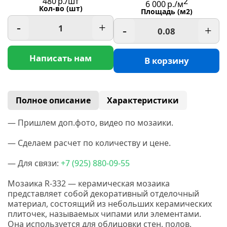
480
р./шт
2
6 000
р./м
Кол-во (шт)
Площадь (м2)
-
+
-
+
Написать нам
В корзину
Полное описание
Характеристики
— Пришлем доп.фото, видео по мозаики.
— Сделаем расчет по количеству и цене.
— Для связи:
+7
(925
) 880-09-55
Мозаика R-332 — керамическая мозаика
представляет собой декоративный отделочный
материал, состоящий из небольших керамических
плиточек, называемых чипами или элементами.
Она используется для облицовки стен, полов,