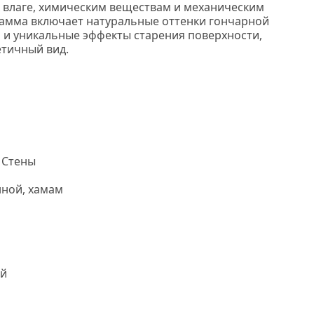
к влаге, химическим веществам и механическим
амма включает натуральные оттенки гончарной
и и уникальные эффекты старения поверхности,
тичный вид.
Нс мозаика
 Стены
нной, хамам
й