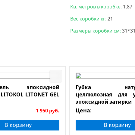
Кв. метров в коробке:
1,87
Вес коробки кг:
21
Размеры коробки см:
31*3
итель эпоксидной
Губка натура
 LITOKOL LITONET GEL
целлюлозная для у
эпоксидной затирки
Цена:
1 950
руб.
В корзину
В корзину