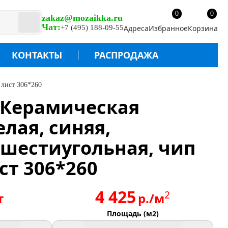
0
0
zakaz@mozaikka.ru
Чат:
+7 (495) 188-09-55
Адреса
Избранное
Корзина
КОНТАКТЫ
РАСПРОДАЖА
 лист 306*260
/ Керамическая
елая, синяя,
 шестиугольная, чип
ст 306*260
4 425
2
т
р./м
Площадь (м2)