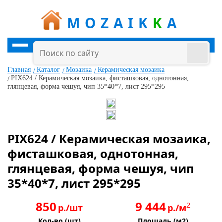
MOZAIK
K
A
Главная
Каталог
Мозаика
Керамическая мозаика
PIX624 / Керамическая мозаика, фисташковая, однотонная,
глянцевая, форма чешуя, чип 35*40*7, лист 295*295
PIX624 / Керамическая мозаика,
фисташковая, однотонная,
глянцевая, форма чешуя, чип
35*40*7, лист 295*295
850
9 444
2
р./шт
р./м
Кол-во (шт)
Площадь (м2)