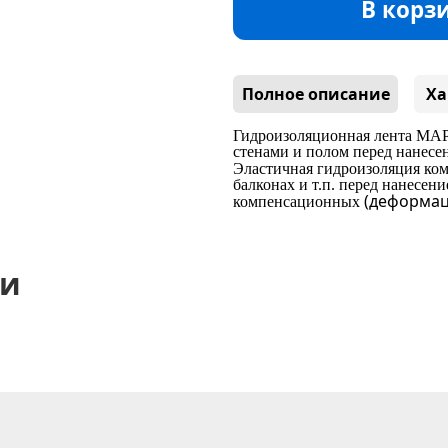
В корз
Полное описание
Ха
Гидроизоляционная лента MAP
стенами и полом перед нанесени
Эластичная гидроизоляция ко
балконах и т.п. перед нанесени
(деформа
компенсационных
ии