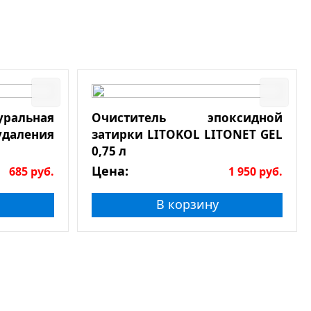
льная
Очиститель эпоксидной
даления
затирки LITOKOL LITONET GEL
0,75 л
Цена:
685
руб.
1 950
руб.
В корзину