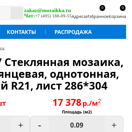
0
0
zakaz@mozaikka.ru
Чат:
+7 (495) 188-09-55
Адреса
Избранное
Корзина
КОНТАКТЫ
РАСПРОДАЖА
304
 / Стеклянная мозаика,
лянцевая, однотонная,
й R21, лист 286*304
17 378
2
шт
р./м
Площадь (м2)
+
-
+