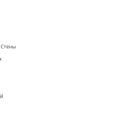
 Стены
м
й