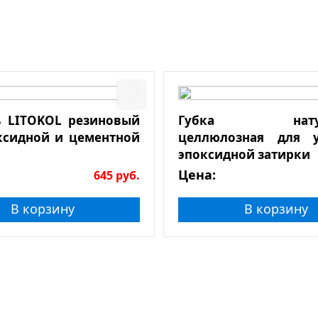
 LITOKOL резиновый
Губка натура
ксидной и цементной
целлюлозная для у
эпоксидной затирки
Цена:
645
руб.
В корзину
В корзину