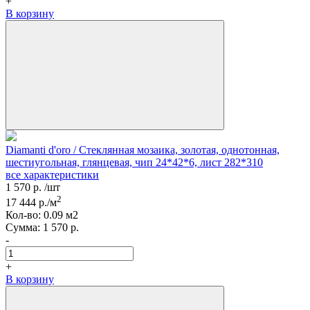
+
В корзину
Diamanti d'oro / Стеклянная мозаика, золотая, однотонная,
шестиугольная, глянцевая, чип 24*42*6, лист 282*310
все характеристики
1 570
р.
/шт
2
17 444
р./м
Кол-вo:
0.09
м2
Сумма:
1 570
р.
-
+
В корзину