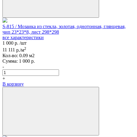
S-815 / Мозаика из стекла, золотая, однотонная, глянцевая,
чип 23*23*8, лист 298*298
все характеристики
1 000
р.
/шт
2
11 111
р./м
Кол-вo:
0.09
м2
Сумма:
1 000
р.
-
+
В корзину