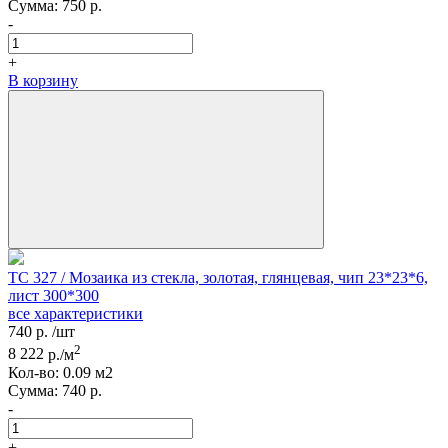
Сумма:
750
р.
-
+
В корзину
TC 327 / Мозаика из стекла, золотая, глянцевая, чип 23*23*6,
лист 300*300
все характеристики
740
р.
/шт
2
8 222
р./м
Кол-вo:
0.09
м2
Сумма:
740
р.
-
+