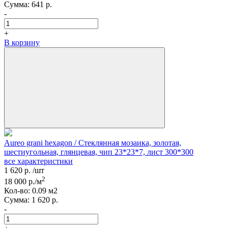
Сумма:
641
р.
-
+
В корзину
Aureo grani hexagon / Стеклянная мозаика, золотая,
шестиугольная, глянцевая, чип 23*23*7, лист 300*300
все характеристики
1 620
р.
/шт
2
18 000
р./м
Кол-вo:
0.09
м2
Сумма:
1 620
р.
-