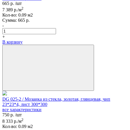
665
р.
/шт
2
7 389
р./м
Кол-вo:
0.09
м2
Сумма:
665
р.
-
+
В корзину
DG 025-2 / Мозаика из стекла, золотая, глянцевая, чип
23*23*4, лист 300*300
все характеристики
750
р.
/шт
2
8 333
р./м
Кол-вo:
0.09
м2