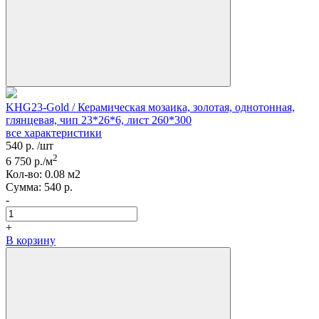
KHG23-Gold / Керамическая мозаика, золотая, однотонная,
глянцевая, чип 23*26*6, лист 260*300
все характеристики
540
р.
/шт
2
6 750
р./м
Кол-вo:
0.08
м2
Сумма:
540
р.
-
+
В корзину