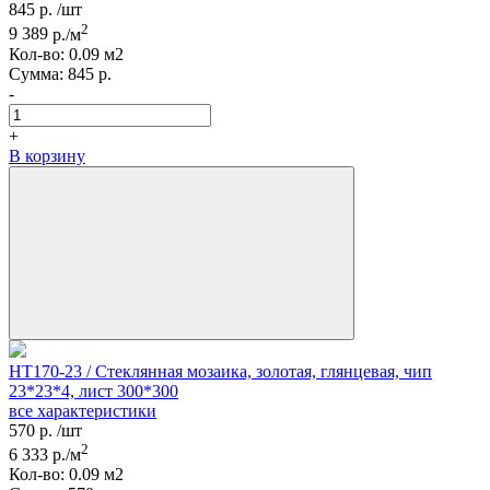
845
р.
/шт
2
9 389
р./м
Кол-вo:
0.09
м2
Сумма:
845
р.
-
+
В корзину
HT170-23 / Стеклянная мозаика, золотая, глянцевая, чип
23*23*4, лист 300*300
все характеристики
570
р.
/шт
2
6 333
р./м
Кол-вo:
0.09
м2