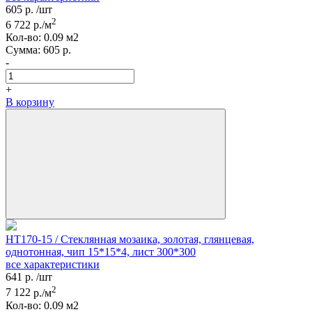
605
р.
/шт
2
6 722
р./м
Кол-вo:
0.09
м2
Сумма:
605
р.
-
+
В корзину
HT170-15 / Стеклянная мозаика, золотая, глянцевая,
однотонная, чип 15*15*4, лист 300*300
все характеристики
641
р.
/шт
2
7 122
р./м
Кол-вo:
0.09
м2