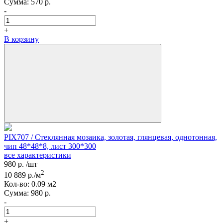
Сумма:
570
р.
-
+
В корзину
PIX707 / Стеклянная мозаика, золотая, глянцевая, однотонная,
чип 48*48*8, лист 300*300
все характеристики
980
р.
/шт
2
10 889
р./м
Кол-вo:
0.09
м2
Сумма:
980
р.
-
+