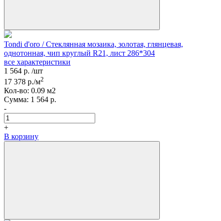
Tondi d'oro / Стеклянная мозаика, золотая, глянцевая,
однотонная, чип круглый R21, лист 286*304
все характеристики
1 564
р.
/шт
2
17 378
р./м
Кол-вo:
0.09
м2
Сумма:
1 564
р.
-
+
В корзину