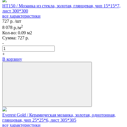
HT150 / Мозаика из стекла, золотая, глянцевая, чип 15*15*7,
лист 300*300
все характеристики
727
р.
/шт
2
8 078
р./м
Кол-вo:
0.09
м2
Сумма:
727
р.
-
+
В корзину
Everest Gold / Керамическая мозаика, золотая, однотонная,
глянцевая, чип 25*25*6, лист 305*305
все характеристики