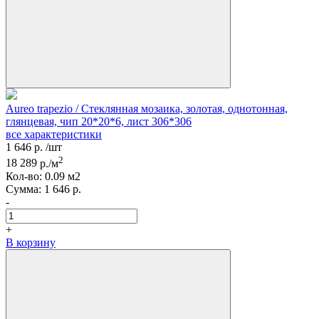
Aureo trapezio / Стеклянная мозаика, золотая, однотонная,
глянцевая, чип 20*20*6, лист 306*306
все характеристики
1 646
р.
/шт
2
18 289
р./м
Кол-вo:
0.09
м2
Сумма:
1 646
р.
-
+
В корзину