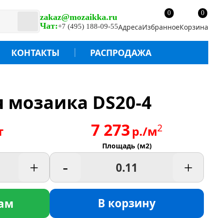
0
0
zakaz@mozaikka.ru
Чат:
+7 (495) 188-09-55
Адреса
Избранное
Корзина
КОНТАКТЫ
РАСПРОДАЖА
 мозаика DS20-4
7 273
2
т
р./м
Площадь (м2)
+
-
+
В корзину
ам