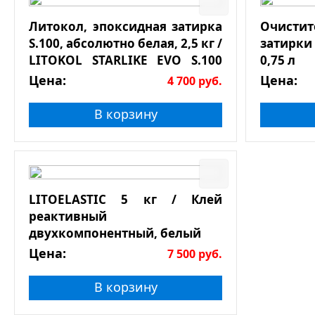
Литокол, эпоксидная затирка
Очист
S.100, абсолютно белая, 2,5 кг /
затирки
LITOKOL STARLIKE EVO S.100
0,75 л
BIANCO ASSOLUTO 2,5кг
Цена:
Цена:
4 700
руб.
В корзину
LITOELASTIC 5 кг / Клей
реактивный
двухкомпонентный, белый
Цена:
7 500
руб.
В корзину