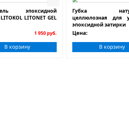
итель эпоксидной
Губка натура
 LITOKOL LITONET GEL
целлюлозная для у
эпоксидной затирки
Цена:
1 950
руб.
В корзину
В корзину