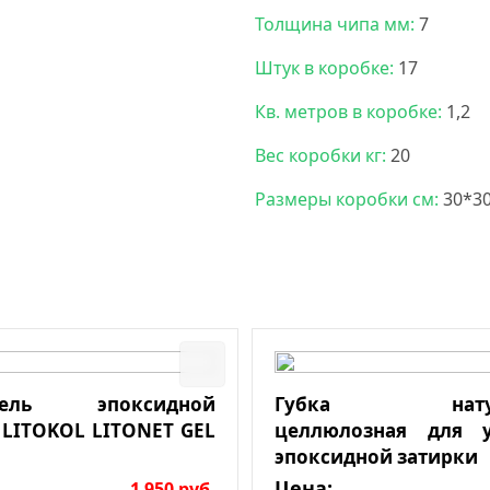
Толщина чипа мм:
7
Штук в коробке:
17
Кв. метров в коробке:
1,2
Вес коробки кг:
20
Размеры коробки см:
30*3
итель эпоксидной
Губка натура
 LITOKOL LITONET GEL
целлюлозная для у
эпоксидной затирки
Цена:
1 950
руб.