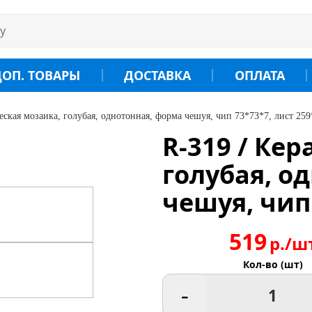
ДОП. ТОВАРЫ
ДОСТАВКА
ОПЛАТА
еская мозаика, голубая, однотонная, форма чешуя, чип 73*73*7, лист 25
R-319 / Ке
голубая, о
чешуя, чип
519
р./ш
Кол-во (шт)
-