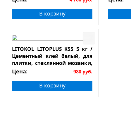
В корзину
LITOKOL LITOPLUS K55 5 кг /
Цементный клей белый, для
плитки, стеклянной мозаики,
натурального камня
Цена:
980
руб.
В корзину