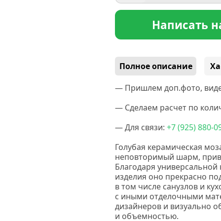
Написать н
Полное описание
Ха
— Пришлем доп.фото, виде
— Сделаем расчет по колич
— Для связи:
+7
(925
) 880-0
Голубая керамическая моз
неповторимый шарм, прив
Благодаря универсальной 
изделия оно прекрасно п
в том числе санузлов и к
с иными отделочными мате
дизайнеров и визуально 
и объемностью.
Нс мозаик