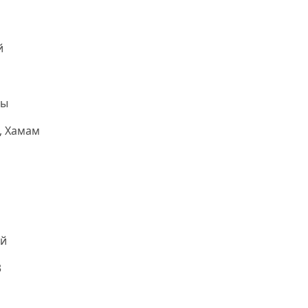
й
ны
, Хамам
й
3