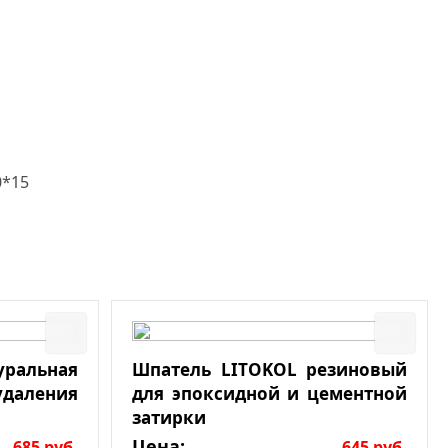
0*15
льная
Шпатель LITOKOL резиновый
даления
для эпоксидной и цементной
затирки
Цена:
685
руб.
645
руб.