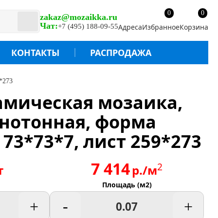
0
0
zakaz@mozaikka.ru
Чат:
+7 (495) 188-09-55
Адреса
Избранное
Корзина
КОНТАКТЫ
РАСПРОДАЖА
9*273
рамическая мозаика,
днотонная, форма
 73*73*7, лист 259*273
7 414
2
т
р./м
Площадь (м2)
+
-
+