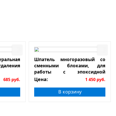
льная
Шпатель многоразовый со
даления
сменными блоками, для
работы с эпоксидной
затиркой
Цена:
685
руб.
1 450
руб.
В корзину