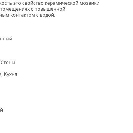
кость это свойство керамической мозаики
в помещениях с повышенной
ным контактом с водой.
НС мозаика.
онный
 Стены
, Кухня
й