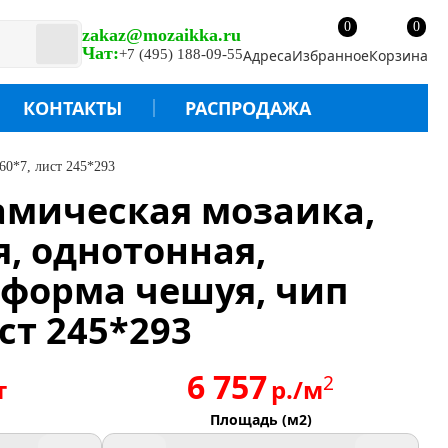
0
0
zakaz@mozaikka.ru
Чат:
+7 (495) 188-09-55
Адреса
Избранное
Корзина
КОНТАКТЫ
РАСПРОДАЖА
60*7, лист 245*293
рамическая мозаика,
, однотонная,
 форма чешуя, чип
ст 245*293
6 757
2
т
р./м
Площадь (м2)