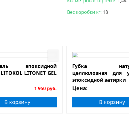
Кв. метров в коробке:
1,44
Вес коробки кг:
18
итель эпоксидной
Губка натура
 LITOKOL LITONET GEL
целлюлозная для у
эпоксидной затирки
Цена:
1 950
руб.
В корзину
В корзину