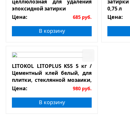
целлюлозная для удаления
затирки
эпоксидной затирки
0,75 л
Цена:
Цена:
685
руб.
В корзину
LITOKOL LITOPLUS K55 5 кг /
Цементный клей белый, для
плитки, стеклянной мозаики,
натурального камня
Цена:
980
руб.
В корзину