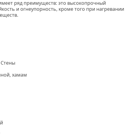
имеет ряд преимуществ: э
то высокопрочный
йкость и огнеупорность, кроме того при нагревании
веществ.
Нс мозаика
 Стены
нной, хамам
й