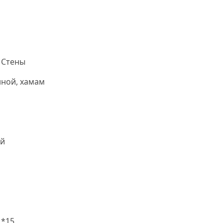
 Стены
нной, хамам
й
1*15