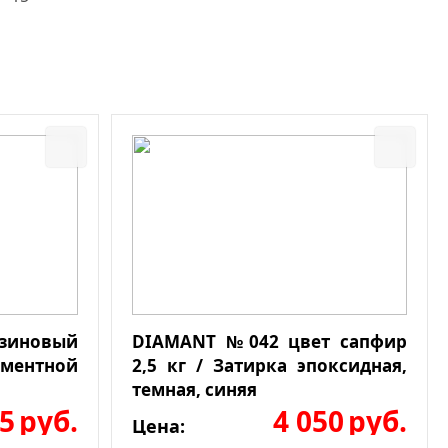
езиновый
DIAMANT №042 цвет сапфир
ементной
2,5 кг / Затирка эпоксидная,
темная, синяя
5
руб.
4 050
руб.
Цена: