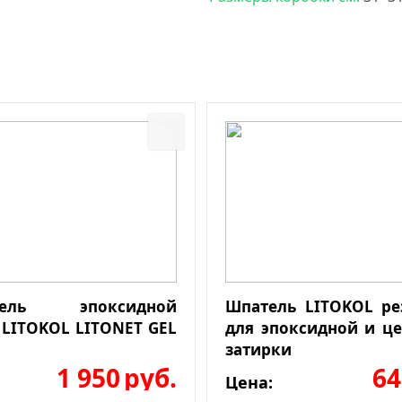
итель эпоксидной
Шпатель LITOKOL р
 LITOKOL LITONET GEL
для эпоксидной и ц
затирки
1 950
руб.
64
Цена: