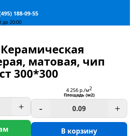
(495) 188-09-55
0 до 20:00
/ Керамическая
ерая, матовая, чип
ст 300*300
2
4 256
р./м
Площадь (м2)
+
-
+
ам
В корзину