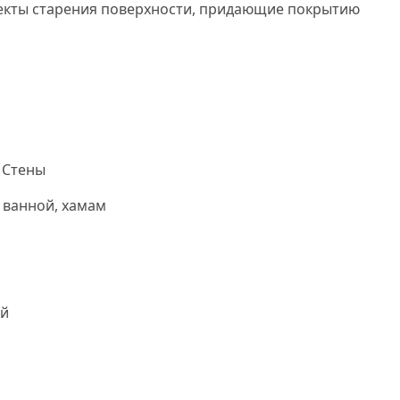
екты старения поверхности, придающие покрытию
а
 Стены
 ванной, хамам
й