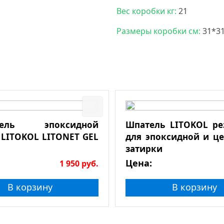
Вес коробки кг:
21
Размеры коробки см:
31*3
итель эпоксидной
Шпатель LITOKOL р
 LITOKOL LITONET GEL
для эпоксидной и ц
затирки
Цена:
1 950
руб.
В корзину
В корзину