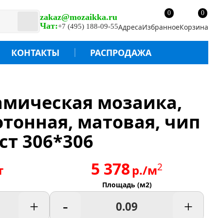
0
0
zakaz@mozaikka.ru
Чат:
+7 (495) 188-09-55
Адреса
Избранное
Корзина
КОНТАКТЫ
РАСПРОДАЖА
рамическая мозаика,
отонная, матовая, чип
ст 306*306
5 378
2
т
р./м
Площадь (м2)
+
-
+