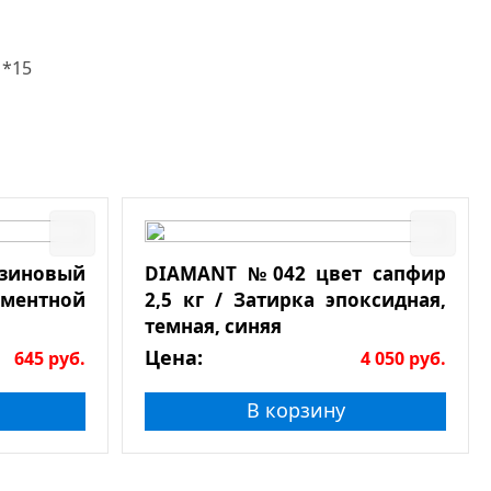
1*15
езиновый
DIAMANT №042 цвет сапфир
ементной
2,5 кг / Затирка эпоксидная,
темная, синяя
Цена:
645
руб.
4 050
руб.
В корзину