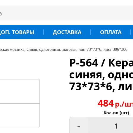
ДОП. ТОВАРЫ
ДОСТАВКА
ОПЛАТА
еская мозаика, синяя, однотонная, матовая, чип 73*73*6, лист 306*306
P-564 / Ке
синяя, одн
73*73*6, ли
484
р./ш
Кол-во (шт)
-